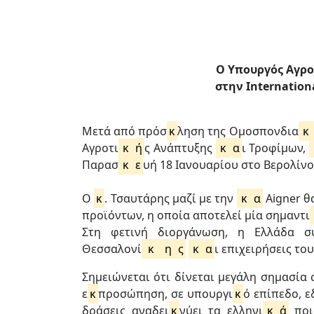
O Υπουργός Αγρο
στην Internation
Μετά από πρόσ
κ
ληση της Ομοσπονδια
κ
Αγροτι
κ
ή
ς Ανάπτυξης
κ
α
ι Τροφίμων,
Παρασ
κ
ε
υή 18 Ιανουαρίου στο Βερολίνο
Ο
κ
. Τσαυτάρης μαζί με την
κ
α
Aigner θ
προϊόντων, η οποία αποτελεί μία σημαντι
Στη φετινή διοργάνωση, η Ελλάδα συ
Θεσσαλονί
κ
η
ς
κ
α
ι επιχειρήσεις το
Σημειώνεται ότι δίνεται μεγάλη σημασία 
ε
κ
προσώπηση, σε υπουργι
κ
ό επίπεδο, 
δράσεις αναδει
κ
νύει τα ελληνι
κ
ά
ποι