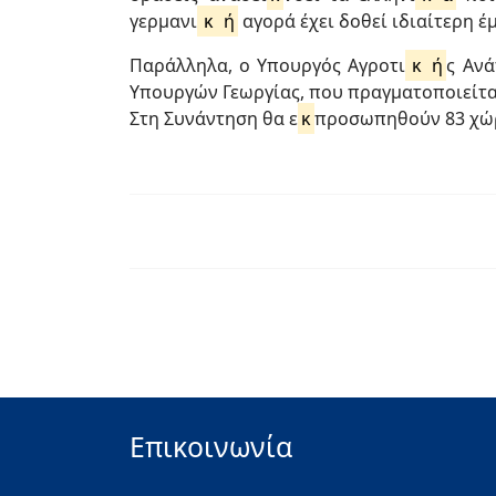
γερμανι
κ
ή
αγορά έχει δοθεί ιδιαίτερη 
Παράλληλα, ο Υπουργός Αγροτι
κ
ή
ς Αν
Υπουργών Γεωργίας, που πραγματοποιείται
Στη Συνάντηση θα ε
κ
προσωπηθούν 83 χώρ
Επικοινωνία