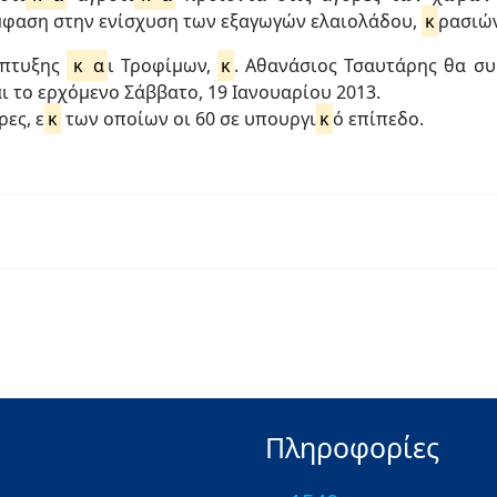
έμφαση στην ενίσχυση των εξαγωγών ελαιολάδου,
κ
ρασιώ
άπτυξης
κ
α
ι Τροφίμων,
κ
. Αθανάσιος Τσαυτάρης θα σ
 το ερχόμενο Σάββατο, 19 Ιανουαρίου 2013.
ες, ε
κ
των οποίων οι 60 σε υπουργι
κ
ό επίπεδο.
Πληροφορίες