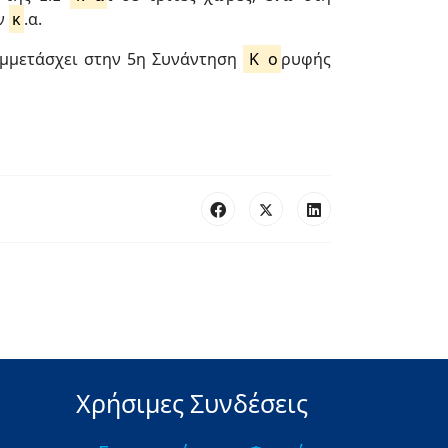
ν
κ
.α.
υμμετάσχει στην 5η Συνάντηση
Κ
ο
ρυφής
Χρήσιμες Συνδέσεις