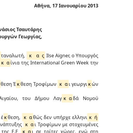
Αθήνα, 17 Ιανουαρίου 2013
νάσιος Τσαυτάρης
ουργών Γεωργίας,
α
ταναλωτή,
κ
α
ς
Ilse Aigner, o Υπουργός
κ
α
ίνια της International Green Week την
θεση Έ
κ
θεση Τροφίμων
κ
α
ι γεωργι
κ
ών
Αιγαίου, του Δήμου Λαγ
κ
α
δά Νομού
έ
κ
θεση,
κ
α
θώς δεν υπήρχε ελληνι
κ
ή
Ανάπτυξης
κ
α
ι Τροφίμων με στοχευμένες
 της Ε.Ε
κ
α
ι σε τρίτες χώρες, ενώ στη