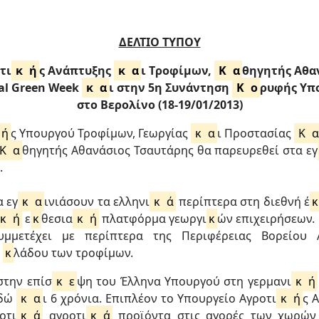
ΔΕΛΤΙΟ ΤΥΠΟΥ
τι
κ
ή
ς Ανάπτυξης
κ
α
ι Tροφίμων,
Κ
α
θηγητής Αθα
al Green Week
κ
α
ι στην 5η Συνάντηση
Κ
ο
ρυφής Υπ
στο Βερολίνο (18-19/01/2013)
ή
ς Υπουργού Τροφίμων, Γεωργίας
κ
α
ι Προστασίας
Κ
Κ
α
θηγητής Αθανάσιος Τσαυτάρης θα παρευρεθεί στα εγ
.
α εγ
κ
α
ινιάσουν τα ελληνι
κ
ά
περίπτερα στη διεθνή έ
κ
κ
ή
ε
κ
θεσια
κ
ή
πλατφόρμα γεωργι
κ
ών επιχειρήσεων.
μμετέχει με περίπτερα της Περιφέρειας Βορείου 
υ
κ
λάδου των τροφίμων.
στην επίσ
κ
ε
ψη του Έλληνα Υπουργού στη γερμανι
κ
ή
εδώ
κ
α
ι 6 χρόνια. Επιπλέον το Υπουργείο Αγροτι
κ
ή
ς 
οτι
κ
ά
αγροτι
κ
ά
προϊόντα στις αγορές των χωρών