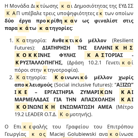
Η Μονάδα Δι
κ
τύωσης
κ
α
ι Δημοσιότητας της ΕΥΔ ΣΣ
Κ
Α
Π υπέβαλε τρεις υποψηφιότητες ε
κ
των οποίων
δύο έργα προ
κ
ρίθη
κ
α
ν ως φιναλίστ στις
παρα
κ
ά
τω
κ
α
τηγορίες
:
Κ
α
τηγορία:
Ανθε
κ
τι
κ
ό μέλλον
(Resilient
Futures):
ΔΙΑΤΗΡΗΣΗ ΤΗΣ ΕΛΛΗΝΙ
Κ
Η
Σ
Κ
Ο
Κ
Κ
ΙΝΗΣ ΦΥΛΗΣ
Κ
Α
Σ
ΤΟΡΙΑΣ -
Κ
ΡΥΣΤΑΛΛΟΠΗΓΗΣ,
(Δράση 10.2.1 Γενετι
κ
ο
ί
πόροι στην
κ
τηνοτροφία).
Κ
α
τηγορία:
Κ
ο
ινωνι
κ
ό μέλλον χωρίς
απο
κ
λεισμούς
(Social inclusive futures): “
ΑΞΙΖΩ”
Ι
Κ
Ε
– ΕΡΓΑΣΤΗΡΙΑ ΖΥΜΑΡΙ
Κ
ΩΝ
Κ
Α
Ι
ΜΑΡΜΕΛΑΔΑΣ ΓΙΑ ΤΗΝ ΑΠΑΣΧΟΛΗΣΗ
Κ
Α
Ι
Κ
Ο
ΙΝΩΝΙ
Κ
Η
ΕΝΣΩΜΑΤΩΣΗ ΑΜΕΑ
(Μέτρο
19.2 LEADER Ο.Τ.Δ.
Κ
ο
μοτηνής).
Ο Επι
κ
ε
φαλής του Γραφείου του Επιτρόπου
Γεωργίας
κ
ο
ς
Maciej Golubiewski ανα
κ
ο
ίνωσε