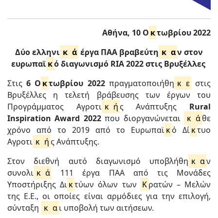
Αθήνα, 10 Ο
κ
τωβρίου 2022
Δύο ελληνι
κ
ά
έργα ΠΑΑ βραβεύτη
κ
α
ν στον
ευρωπαϊ
κ
ό διαγωνισμό
RIA
2022 στις Βρυξέλλες
Στις
6 Ο
κ
τωβρίου 2022
πραγματοποιήθη
κ
ε
στις
Βρυξέλλες η τελετή βράβευσης των έργων του
Προγράμματος Αγροτι
κ
ή
ς Ανάπτυξης
Rural
Inspiration Award
2022
που διοργανώνεται
κ
ά
θε
χρόνο από το 2019 από το Ευρωπαϊ
κ
ό Δί
κ
τυο
Αγροτι
κ
ή
ς Ανάπτυξης.
Στον διεθνή αυτό διαγωνισμό υποβλήθη
κ
α
ν
συνολι
κ
ά
111 έργα ΠΑΑ από τις Μονάδες
Υποστήριξης Δι
κ
τύων όλων των
Κ
ρατών – Μελών
της Ε.Ε., οι οποίες είναι αρμόδιες για την επιλογή,
σύνταξη
κ
α
ι υποβολή των αιτήσεων.