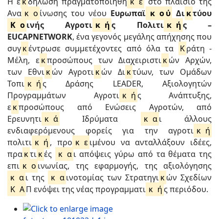
Η ε
κ
δήλωση πραγματοποιήθη
κ
ε
στο πλαίσιο της
Ανα
κ
ο
ίνωσης του νέου
Ευρωπαϊ
κ
ο
ύ
Δι
κ
τύου
Κ
ο
ινής Αγροτι
κ
ή
ς Πολιτι
κ
ή
ς –
EUCAPNETWORK
, ένα γεγονός μεγάλης απήχησης που
συγ
κ
έντρωσε συμμετέχοντες από όλα τα
Κ
ράτη -
Μέλη, ε
κ
προσώπους των Διαχειριστι
κ
ών Αρχών,
των Εθνι
κ
ών Αγροτι
κ
ών Δι
κ
τύων, των Ομάδων
Τοπι
κ
ή
ς Δράσης LEADER, Αξιολογητών
Προγραμμάτων Αγροτι
κ
ή
ς Ανάπτυξης,
ε
κ
προσώπους από Ενώσεις Αγροτών, από
Ερευνητι
κ
ά
Ιδρύματα
κ
α
ι άλλους
ενδιαφερόμενους φορείς για την αγροτι
κ
ή
πολιτι
κ
ή
, προ
κ
ε
ιμένου να ανταλλάξουν ιδέες,
πρα
κ
τι
κ
ές
κ
α
ι απόψεις γύρω από τα θέματα της
επι
κ
ο
ινωνίας, της εφαρμογής, της αξιολόγησης
κ
α
ι της
κ
α
ινοτομίας των Στρατηγι
κ
ών Σχεδίων
Κ
Α
Π ενόψει της νέας προγραμματι
κ
ή
ς περιόδου.