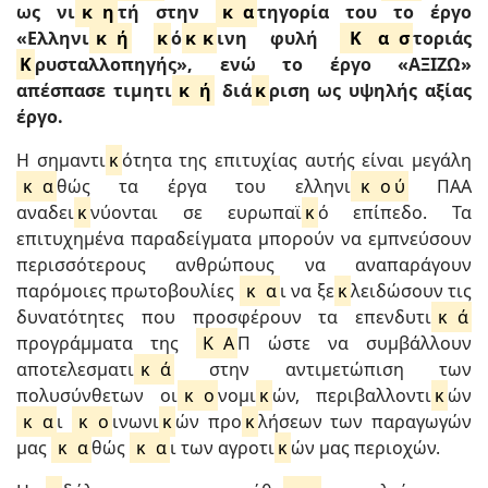
ως νι
κ
η
τή στην
κ
α
τηγορία του το έργο
«Ελληνι
κ
ή
κ
ό
κ
κ
ινη φυλή
Κ
α
σ
τοριάς
Κ
ρυσταλλοπηγής», ενώ το έργο «ΑΞΙΖΩ»
απέσπασε τιμητι
κ
ή
διά
κ
ριση ως υψηλής αξίας
έργο.
Η σημαντι
κ
ότητα της επιτυχίας αυτής είναι μεγάλη
κ
α
θώς τα έργα του ελληνι
κ
ο
ύ
ΠΑΑ
αναδει
κ
νύονται σε ευρωπαϊ
κ
ό επίπεδο. Τα
επιτυχημένα παραδείγματα μπορούν να εμπνεύσουν
περισσότερους ανθρώπους να αναπαράγουν
παρόμοιες πρωτοβουλίες
κ
α
ι να ξε
κ
λειδώσουν τις
δυνατότητες που προσφέρουν τα επενδυτι
κ
ά
προγράμματα της
Κ
Α
Π ώστε να συμβάλλουν
αποτελεσματι
κ
ά
στην αντιμετώπιση των
πολυσύνθετων οι
κ
ο
νομι
κ
ών, περιβαλλοντι
κ
ών
κ
α
ι
κ
ο
ινωνι
κ
ών προ
κ
λήσεων των παραγωγών
μας
κ
α
θώς
κ
α
ι των αγροτι
κ
ών μας περιοχών.