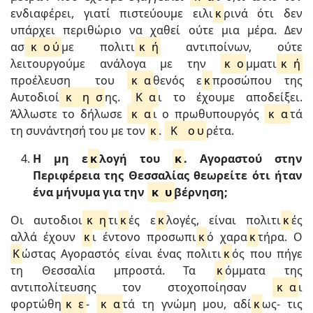
ενδιαφέρει, γιατί πιστεύουμε ειλι
κ
ρινά ότι δεν
υπάρχει περιθώριο να χαθεί ούτε μια μέρα. Δεν
ασ
κ
ο
ύ
με πολιτι
κ
ή
αντιποίνων, ούτε
λειτουργούμε ανάλογα με την
κ
ο
μματι
κ
ή
προέλευση του
κ
α
θενός ε
κ
προσώπου της
Αυτοδιοί
κ
η
σ
ης.
Κ
α
ι το έχουμε αποδείξει.
Άλλωστε το δήλωσε
κ
α
ι ο πρωθυπουργός
κ
α
τά
τη συνάντησή του με τον
κ
.
Κ
ο
υ
ρέτα.
Η μη ε
κ
λογή του
κ
. Αγοραστού στην
Περιφέρεια της Θεσσαλίας θεωρείτε ότι ήταν
ένα μήνυμα για την
κ
υ
βέρνηση;
Οι αυτοδιοι
κ
η
τι
κ
ές ε
κ
λογές, είναι πολιτι
κ
ές
αλλά έχουν
κ
ι έντονο προσωπι
κ
ό χαρα
κ
τήρα. Ο
Κ
ώστας Αγοραστός είναι ένας πολιτι
κ
ός που πήγε
τη Θεσσαλία μπροστά. Τα
κ
όμματα της
αντιπολίτευσης τον στοχοποίησαν
κ
α
ι
φορτώθη
κ
ε
-
κ
α
τά τη γνώμη μου, αδί
κ
ως- τις