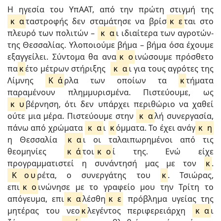
Η ηγεσία του ΥπΑΑΤ, από την πρώτη στιγμή της
κ
α
ταστροφής δεν σταμάτησε να βρίσ
κ
ε
ται στο
πλευρό των πολιτών –
κ
α
ι ιδιαίτερα των αγροτών-
της Θεσσαλίας. Υλοποιούμε βήμα – βήμα όσα έχουμε
εξαγγείλει. Σύντομα θα ανα
κ
ο
ινώσουμε πρόσθετο
πα
κ
έτο μέτρων στήριξης
κ
α
ι για τους αγρότες της
Λίμνης
Κ
ά
ρλα των οποίων τα
κ
τήματα
παραμένουν πλημμυρισμένα. Πιστεύουμε, ως
κ
υ
βέρνηση, ότι δεν υπάρχει περιθώριο να χαθεί
ούτε μια μέρα. Πιστεύουμε στην
κ
α
λή συνεργασία,
πάνω από χρώματα
κ
α
ι
κ
όμματα. Το έχει ανάγ
κ
η
η Θεσσαλία
κ
α
ι οι ταλαιπωρημένοι από τις
θεομηνίες
κ
ά
τοι
κ
ο
ί της. Ενώ είχε
προγραμματιστεί η συνάντησή μας με τον
κ
.
Κ
ο
υ
ρέτα, ο συνεργάτης του
κ
. Τσιώρας,
επι
κ
ο
ινώνησε με το γραφείο μου την Τρίτη το
απόγευμα, επι
κ
α
λέσθη
κ
ε
πρόβλημα υγείας της
μητέρας του νεο
κ
λεγέντος περιφερειάρχη
κ
α
ι