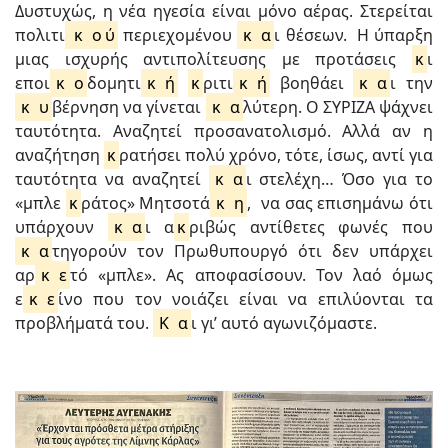
Δυστυχώς, η νέα ηγεσία είναι μόνο αέρας. Στερείται
πολιτι
κ
ο
ύ
περιεχομένου
κ
α
ι θέσεων. Η ύπαρξη
μιας ισχυρής αντιπολίτευσης με προτάσεις
κ
ι
εποι
κ
ο
δομητι
κ
ή
κ
ριτι
κ
ή
βοηθάει
κ
α
ι την
κ
υ
βέρνηση να γίνεται
κ
α
λύτερη. Ο ΣΥΡΙΖΑ ψάχνει
ταυτότητα. Αναζητεί προσανατολισμό. Αλλά αν η
αναζήτηση
κ
ρατήσει πολύ χρόνο, τότε, ίσως, αντί για
ταυτότητα να αναζητεί
κ
α
ι στελέχη… Όσο για το
«μπλε
κ
ράτος» Μητσοτά
κ
η
, να σας επισημάνω ότι
υπάρχουν
κ
α
ι α
κ
ριβώς αντίθετες φωνές που
κ
α
τηγορούν τον Πρωθυπουργό ότι δεν υπάρχει
αρ
κ
ε
τό «μπλε». Ας αποφασίσουν. Τον λαό όμως
ε
κ
ε
ίνο που τον νοιάζει είναι να επιλύονται τα
προβλήματά του.
Κ
α
ι γι’ αυτό αγωνιζόμαστε.