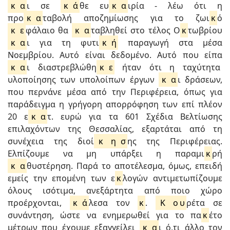
κ
α
ι σε
κ
ά
θε ευ
κ
α
ιρία - λέω ότι η
προ
κ
α
ταβολή αποζημίωσης για το ζωι
κ
ό
κ
ε
φάλαιο θα
κ
α
ταβληθεί στο τέλος Ο
κ
τωβρίου
κ
α
ι για τη φυτι
κ
ή
παραγωγή στα μέσα
Νοεμβρίου. Αυτό είναι δεδομένο. Αυτό που είπα
κ
α
ι διαστρεβλώθη
κ
ε
ήταν ότι η ταχύτητα
υλοποίησης των υπολοίπων έργων
κ
α
ι δράσεων,
που περνάνε μέσα από την Περιφέρεια, όπως για
παράδειγμα η γρήγορη απορρόφηση των επί πλέον
20 ε
κ
α
τ. ευρώ για τα 601 Σχέδια Βελτίωσης
επιλαχόντων της Θεσσαλίας, εξαρτάται από τη
συνέχεια της διοί
κ
η
σ
ης της Περιφέρειας.
Ελπίζουμε να μη υπάρξει η παραμι
κ
ρή
κ
α
θυστέρηση. Παρά το αποτέλεσμα, όμως, επειδή
εμείς την επομένη των ε
κ
λογών αντιμετωπίζουμε
όλους ισότιμα, ανεξάρτητα από ποιο χώρο
προέρχονται,
κ
ά
λεσα τον
κ
.
Κ
ο
υ
ρέτα σε
συνάντηση, ώστε να ενημερωθεί για το πα
κ
έτο
μέτρων που έχουμε εξαγγείλει
κ
α
ι ό,τι άλλο τον