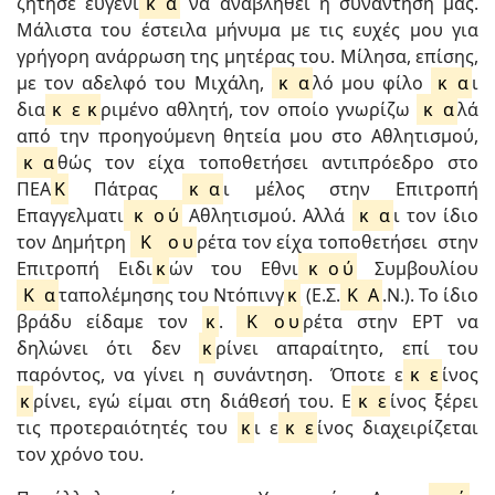
ζήτησε ευγενι
κ
ά
να αναβληθεί η συνάντησή μας.
Μάλιστα του έστειλα μήνυμα με τις ευχές μου για
γρήγορη ανάρρωση της μητέρας του. Μίλησα, επίσης,
με τον αδελφό του Μιχάλη,
κ
α
λό μου φίλο
κ
α
ι
δια
κ
ε
κ
ριμένο αθλητή, τον οποίο γνωρίζω
κ
α
λά
από την προηγούμενη θητεία μου στο Αθλητισμού,
κ
α
θώς τον είχα τοποθετήσει αντιπρόεδρο στο
ΠΕΑ
Κ
Πάτρας
κ
α
ι μέλος στην Επιτροπή
Επαγγελματι
κ
ο
ύ
Αθλητισμού. Αλλά
κ
α
ι τον ίδιο
τον Δημήτρη
Κ
ο
υ
ρέτα τον είχα τοποθετήσει στην
Επιτροπή Ειδι
κ
ών του Εθνι
κ
ο
ύ
Συμβουλίου
Κ
α
ταπολέμησης του Ντόπινγ
κ
(Ε.Σ.
Κ
Α
.Ν.). Το ίδιο
βράδυ είδαμε τον
κ
.
Κ
ο
υ
ρέτα στην ΕΡΤ να
δηλώνει ότι δεν
κ
ρίνει απαραίτητο, επί του
παρόντος, να γίνει η συνάντηση. Όποτε ε
κ
ε
ίνος
κ
ρίνει, εγώ είμαι στη διάθεσή του. Ε
κ
ε
ίνος ξέρει
τις προτεραιότητές του
κ
ι ε
κ
ε
ίνος διαχειρίζεται
τον χρόνο του.