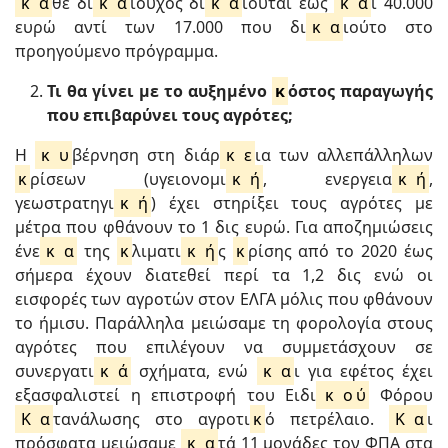
κ
ά
θε δι
κ
α
ιούχος δι
κ
α
ιούται έως
κ
α
ι 40.000
ευρώ αντί των 17.000 που δι
κ
α
ιούτο στο
προηγούμενο πρόγραμμα.
Τι θα γίνει με το αυξημένο
κ
όστος παραγωγής
που επιβαρύνει τους αγρότες;
Η
κ
υ
βέρνηση στη διάρ
κ
ε
ια των αλλεπάλληλων
κ
ρίσεων (υγειονομι
κ
ή
, ενεργεια
κ
ή
,
γεωστρατηγι
κ
ή
) έχει στηρίξει τους αγρότες με
μέτρα που φθάνουν το 1 δις ευρώ. Για αποζημιώσεις
ένε
κ
α
της
κ
λιματι
κ
ή
ς
κ
ρίσης από το 2020 έως
σήμερα έχουν διατεθεί περί τα 1,2 δις ενώ οι
εισφορές των αγροτών στον ΕΛΓΑ μόλις που φθάνουν
το ήμισυ. Παράλληλα μειώσαμε τη φορολογία στους
αγρότες που επιλέγουν να συμμετάσχουν σε
συνεργατι
κ
ά
σχήματα, ενώ
κ
α
ι για εφέτος έχει
εξασφαλιστεί η επιστροφή του Ειδι
κ
ο
ύ
Φόρου
Κ
α
τανάλωσης στο αγροτι
κ
ό πετρέλαιο.
Κ
α
ι
πρόσφατα μειώσαμε
κ
α
τά 11 μονάδες τον ΦΠΑ στα