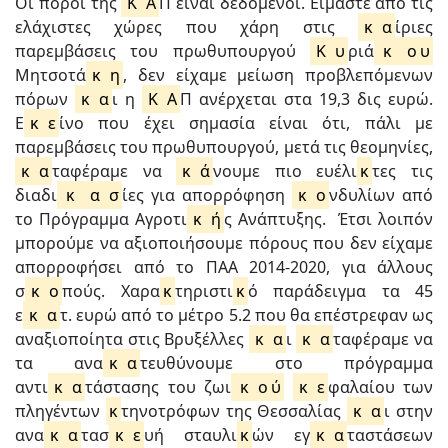
Οι πόροι της
Κ
Α
Π είναι δεδομένοι. Είμαστε από τις
ελάχιστες χώρες που χάρη στις
κ
α
ίριες
παρεμβάσεις του πρωθυπουργού
Κ
υ
ριά
κ
ο
υ
Μητσοτά
κ
η
, δεν είχαμε μείωση προβλεπόμενων
πόρων
κ
α
ι η
Κ
Α
Π ανέρχεται στα 19,3 δις ευρώ.
Ε
κ
ε
ίνο που έχει σημασία είναι ότι, πάλι με
παρεμβάσεις του πρωθυπουργού, μετά τις θεομηνίες,
κ
α
ταφέραμε να
κ
ά
νουμε πιο ευέλι
κ
τες τις
διαδι
κ
α
σ
ίες για απορρόφηση
κ
ο
νδυλίων από
το Πρόγραμμα Αγροτι
κ
ή
ς Ανάπτυξης. Έτσι λοιπόν
μπορούμε να αξιοποιήσουμε πόρους που δεν είχαμε
απορροφήσει από το ΠΑΑ 2014-2020, για άλλους
σ
κ
ο
πούς. Χαρα
κ
τηριστι
κ
ό παράδειγμα τα 45
ε
κ
α
τ. ευρώ από το μέτρο 5.2 που θα επέστρεφαν ως
αναξιοποίητα στις Βρυξέλλες
κ
α
ι
κ
α
ταφέραμε να
τα ανα
κ
α
τευθύνουμε στο πρόγραμμα
αντι
κ
α
τάστασης του ζωι
κ
ο
ύ
κ
ε
φαλαίου των
πληγέντων
κ
τηνοτρόφων της Θεσσαλίας
κ
α
ι στην
ανα
κ
α
τασ
κ
ε
υή σταυλι
κ
ών εγ
κ
α
ταστάσεων