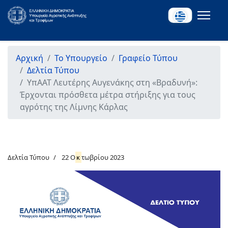
Αρχική
Το Υπουργείο
Γραφείο Τύπου
Δελτία Τύπου
ΥπΑΑΤ Λευτέρης Αυγενάκης στη «Βραδυνή»:
Έρχονται πρόσθετα μέτρα στήριξης για τους
αγρότης της Λίμνης Κάρλας
Δελτία Τύπου
22 Ο
κ
τωβρίου 2023