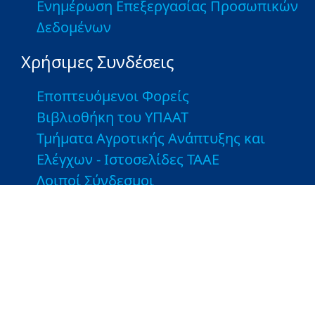
Ενημέρωση Επεξεργασίας Προσωπικών
Δεδομένων
Χρήσιμες Συνδέσεις
Εποπτευόμενοι Φορείς
Βιβλιοθήκη του ΥΠΑΑΤ
Τμήματα Αγροτικής Ανάπτυξης και
Ελέγχων - Ιστοσελίδες ΤΑΑΕ
Λοιποί Σύνδεσμοι
Greek Farms
Copyright © 2026 Υπουργείο Αγροτικής Ανάπτυξης και
Τροφίμων. Με την επιφύλαξη παντός δικαιώματος.