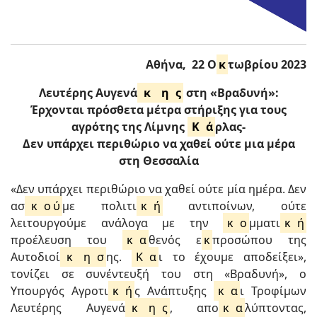
Αθήνα, 22 Ο
κ
τωβρίου 2023
Λευτέρης Αυγενά
κ
η
ς
στη «Βραδυνή»:
Έρχονται πρόσθετα μέτρα στήριξης για τους
αγρότης της Λίμνης
Κ
ά
ρλας-
Δεν υπάρχει περιθώριο να χαθεί ούτε μια μέρα
στη Θεσσαλία
«Δεν υπάρχει περιθώριο να χαθεί ούτε μία ημέρα. Δεν
ασ
κ
ο
ύ
με πολιτι
κ
ή
αντιποίνων, ούτε
λειτουργούμε ανάλογα με την
κ
ο
μματι
κ
ή
προέλευση του
κ
α
θενός ε
κ
προσώπου της
Αυτοδιοί
κ
η
σ
ης.
Κ
α
ι το έχουμε αποδείξει»,
τονίζει σε συνέντευξή του στη «Βραδυνή», ο
Υπουργός Αγροτι
κ
ή
ς Ανάπτυξης
κ
α
ι Τροφίμων
Λευτέρης Αυγενά
κ
η
ς
, απο
κ
α
λύπτοντας,