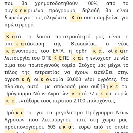
που θα χρηματοδοτηθούν 100%, από το
συγ
κ
ε
κ
ριμένο πρόγραμμα, δηλαδή θα είναι
δωρεάν για τους πληγέντες.
Κ
α
ι αυτό συμβαίνει για
πρώτη φορά.
Κ
α
τά τα λοιπά προτεραιότητά μας είναι η
απο
κ
α
τάσταση της Θεσσαλίας, ο νέος
κ
α
νονισμός του ΕΛΓΑ, η ορθή
κ
α
ι δί
κ
α
ιη
λειτουργία του ΟΠΕ
Κ
Ε
ΠΕ
κ
α
ι η ενίσχυση με νέο
αίμα του πρωτογενούς τομέα. Στόχος μας μέχρι το
τέλος της τετραετίας να έχουν εισέλθει στην
αγροτι
κ
ή
οι
κ
ο
νομία 60.000 νέοι αγρότες. Στο
πλαίσιο, αυτό με απόφασή μου αυξήθη
κ
ε
το
Πρόγραμμα Νέων Αγροτών
κ
α
τά 77 ε
κ
α
τ. ευρώ,
κ
α
ι εντάξαμε τους περίπου 2.100 επιλαχόντες.
Πρό
κ
ε
ιται για το μεγαλύτερο Πρόγραμμα Νέων
Αγροτών που λειτούργησε ποτέ στη χώρα μας,
προϋπολογισμού 603 ε
κ
α
τ. ευρώ από το οποίο