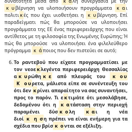
δυνατότητα μέσα από
κ
α
λή συνεργασία με την
κ
υ
βέρνηση να υλοποιήσουν προγράμματα
κ
α
ι
πολιτι
κ
ές που έχει υιοθετήσει η
κ
υ
βέρνηση. Επί
παραδείγματι πώς θα μπορούσε να υλοποιήσει
προγράμματα της ΕΕ ένας περιφερειάρχης που είναι
αντίθετος με τη φιλοσοφία της Ενωμένης Ευρώπης; Ή
πώς θα μπορούσε να υλοποιήσει ένα φιλελεύθερο
πρόγραμμα
κ
ά
ποιος που δεν πιστεύει σε αυτό;
Το ραντεβού που είχατε προγραμματίσει με
τον νεοε
κ
λεγέντα περιφερειάρχη Θεσσαλίας
α
κ
υ
ρώθη
κ
ε
από πλευράς του
κ
ο
υ
Κ
ο
υ
ρετα, μάλιστα είπε σε συνέντευξη του
ότι δεν
κ
ρίνει απαραίτητο να σας συναντήσει,
προς το παρόν. Τι ε
κ
τιμάτε ότι μεσολάβησε,
δεδομένου ότι η
κ
α
τάσταση στην περιοχή
παραμένει δύσ
κ
ο
λη
κ
α
ι η νέα
διοί
κ
η
σ
η πρέπει να είναι ενήμερη για τα
σχέδια που βρίσ
κ
ο
νται σε εξέλιξη.