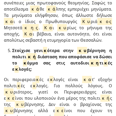
συνέπειες μιας πρωτοφανούς θεομηνίας. Σαφώς το
αποτέλεσμα
κ
ά
θε
κ
ά
λπης εμπεριέχει μηνύματα.
Τα μηνύματα ελήφθησαν, όπως άλλωστε δήλωσε
κ
α
ι ο ίδιος ο Πρωθυπουργός
Κ
υ
ριά
κ
ο
ς
Μητσοτά
κ
η
ς
.
Κ
α
ι
κ
υ
ρίως το μήνυμα της
αποχής.
Κ
α
ι βέβαια, είναι αυτονόητο, ότι είναι
απολύτως σεβαστή η ετυμηγορία των Θεσσαλών.
Στοίχισε γενι
κ
ότερα στην
κ
υ
βέρνηση η
πολιτι
κ
ή
διάσταση που αποφάσισε να δώσει
το
κ
όμμα σας στις αυτοδιοι
κ
η
τι
κ
ές
ε
κ
λογές;
Οι περιφερεια
κ
ές ε
κ
λογές είναι
κ
α
τ’ εξοχήν
πολιτι
κ
ές ε
κ
λογές. Για πολλούς λόγους. Ο
κ
υ
ριότερος, γιατί οι Περιφερειάρχες είναι
ε
κ
ε
ίνοι που υλοποιούν ένα μέρος της πολιτι
κ
ή
ς
της
κ
υ
βέρνησης. Δεν είναι ο βραχίονας της
κ
υ
βέρνησης αλλά ε
κ
ε
ίνοι που έχουν τη