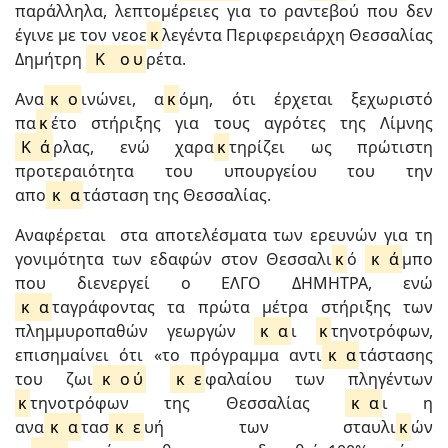
παράλληλα, λεπτομέρειες για το ραντεβού που δεν
έγινε με τον νεοε
κ
λεγέντα Περιφερειάρχη Θεσσαλίας
Δημήτρη
Κ
ο
υ
ρέτα.
Ανα
κ
ο
ινώνει, α
κ
όμη, ότι έρχεται ξεχωριστό
πα
κ
έτο στήριξης για τους αγρότες της Λίμνης
Κ
ά
ρλας, ενώ χαρα
κ
τηρίζει ως πρώτιστη
προτεραιότητα του υπουργείου του την
απο
κ
α
τάσταση της Θεσσαλίας.
Αναφέρεται στα αποτελέσματα των ερευνών για τη
γονιμότητα των εδαφών στον Θεσσαλι
κ
ό
κ
ά
μπο
που διενεργεί ο ΕΛΓΟ ΔΗΜΗΤΡΑ, ενώ
κ
α
ταγράφοντας τα πρώτα μέτρα στήριξης των
πλημμυροπαθών γεωργών
κ
α
ι
κ
τηνοτρόφων,
επισημαίνει ότι «το πρόγραμμα αντι
κ
α
τάστασης
του ζωι
κ
ο
ύ
κ
ε
φαλαίου των πληγέντων
κ
τηνοτρόφων της Θεσσαλίας
κ
α
ι η
ανα
κ
α
τασ
κ
ε
υή των σταυλι
κ
ών