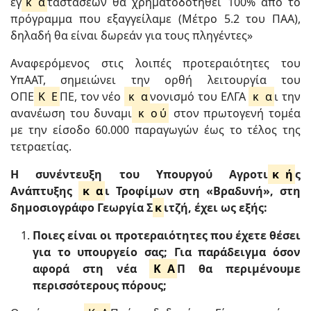
εγ
κ
α
ταστάσεων θα χρηματοδοτηθεί 100% από το
πρόγραμμα που εξαγγείλαμε (Μέτρο 5.2 του ΠΑΑ),
δηλαδή θα είναι δωρεάν για τους πληγέντες»
Αναφερόμενος στις λοιπές προτεραιότητες του
ΥπΑΑΤ, σημειώνει την ορθή λειτουργία του
ΟΠΕ
Κ
Ε
ΠΕ, τον νέο
κ
α
νονισμό του ΕΛΓΑ
κ
α
ι την
ανανέωση του δυναμι
κ
ο
ύ
στον πρωτογενή τομέα
με την είσοδο 60.000 παραγωγών έως το τέλος της
τετραετίας.
Η συνέντευξη του Υπουργού Αγροτι
κ
ή
ς
Ανάπτυξης
κ
α
ι Τροφίμων στη «Βραδυνή», στη
δημοσιογράφο Γεωργία Σ
κ
ιτζή, έχει ως εξής:
Ποιες είναι οι προτεραιότητες που έχετε θέσει
για το υπουργείο σας; Για παράδειγμα όσον
αφορά στη νέα
Κ
Α
Π θα περιμένουμε
περισσότερους πόρους;