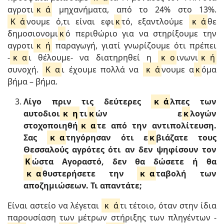
αγροτι
κ
ά
μηχανήματα, από το 24% στο 13%.
Κ
ά
νουμε ό,τι είναι εφι
κ
τό, εξαντλούμε
κ
ά
θε
δημοσιονομι
κ
ό περιθώριο για να στηρίξουμε την
αγροτι
κ
ή
παραγωγή, γιατί γνωρίζουμε ότι πρέπει
-
κ
α
ι θέλουμε- να διατηρηθεί η
κ
ο
ινωνι
κ
ή
συνοχή.
Κ
α
ι έχουμε πολλά να
κ
ά
νουμε α
κ
όμα
βήμα – βήμα.
Λίγο πριν τις δεύτερες
κ
ά
λπες των
αυτοδιοι
κ
η
τι
κ
ών ε
κ
λογών
στοχοποιηθή
κ
α
τε από την αντιπολίτευση.
Σας
κ
α
τηγόρησαν ότι ε
κ
βιάζατε τους
Θεσσαλούς αγρότες ότι αν δεν ψηφίσουν τον
Κ
ώστα Αγοραστό, δεν θα δώσετε ή θα
κ
α
θυστερήσετε την
κ
α
ταβολή των
αποζημιώσεων. Τι απαντάτε;
Είναι αστείο να λέγεται
κ
ά
τι τέτοιο, όταν στην ίδια
παρουσίαση των μέτρων στήριξης των πληγέντων -