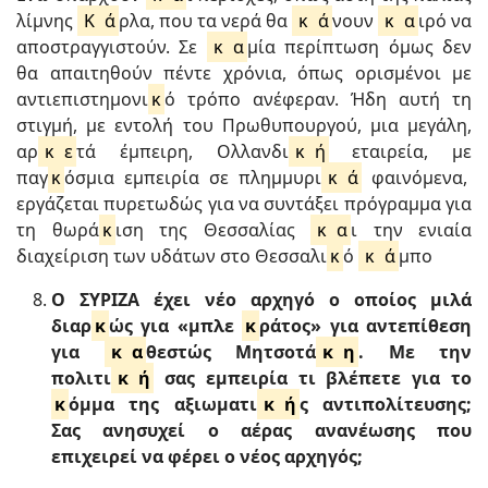
λίμνης
Κ
ά
ρλα, που τα νερά θα
κ
ά
νουν
κ
α
ιρό να
αποστραγγιστούν. Σε
κ
α
μία περίπτωση όμως δεν
θα απαιτηθούν πέντε χρόνια, όπως ορισμένοι με
αντιεπιστημονι
κ
ό τρόπο ανέφεραν. Ήδη αυτή τη
στιγμή, με εντολή του Πρωθυπουργού, μια μεγάλη,
αρ
κ
ε
τά έμπειρη, Ολλανδι
κ
ή
εταιρεία, με
παγ
κ
όσμια εμπειρία σε πλημμυρι
κ
ά
φαινόμενα,
εργάζεται πυρετωδώς για να συντάξει πρόγραμμα για
τη θωρά
κ
ιση της Θεσσαλίας
κ
α
ι την ενιαία
διαχείριση των υδάτων στο Θεσσαλι
κ
ό
κ
ά
μπο
Ο ΣΥΡΙΖΑ έχει νέο αρχηγό ο οποίος μιλά
διαρ
κ
ώς για «μπλε
κ
ράτος» για αντεπίθεση
για
κ
α
θεστώς Μητσοτά
κ
η
. Με την
πολιτι
κ
ή
σας εμπειρία τι βλέπετε για το
κ
όμμα της αξιωματι
κ
ή
ς αντιπολίτευσης;
Σας ανησυχεί ο αέρας ανανέωσης που
επιχειρεί να φέρει ο νέος αρχηγός;