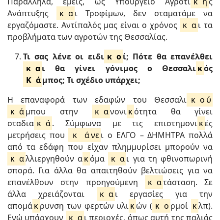
Παράλληλα, εμείς, ως Υπουργείο Αγροτι
κ
ή
ς
Ανάπτυξης
κ
α
ι Τροφίμων, δεν σταματάμε να
εργαζόμαστε. Αντίπαλός μας είναι ο χρόνος
κ
α
ι τα
προβλήματα των αγροτών της Θεσσαλίας.
Τι σας λένε οι ειδι
κ
ο
ί; Πότε θα επανέλθει
κ
α
ι θα γίνει γόνιμος ο Θεσσαλι
κ
ός
Κ
ά
μπος; Τι σχέδιο υπάρχει;
Η επαναφορά των εδαφών του Θεσσαλι
κ
ο
ύ
κ
ά
μπου στην
κ
α
νονι
κ
ότητα θα γίνει
σταδια
κ
ά
. Σύμφωνα με τις επιστημονι
κ
ές
μετρήσεις που
κ
ά
νε
ι ο ΕΛΓΟ – ΔΗΜΗΤΡΑ πολλά
από τα εδάφη που είχαν πλημμυρίσει μπορούν να
κ
α
λλιεργηθούν α
κ
όμα
κ
α
ι για τη φθινοπωρινή
σπορά. Για άλλα θα απαιτηθούν βελτιώσεις για να
επανέλθουν στην προηγούμενη
κ
α
τάσταση. Σε
άλλα χρειάζονται
κ
α
ι εργασίες για την
απομά
κ
ρυνση των φερτών υλι
κ
ών (
κ
ο
ρμοί
κ
λπ).
Ενώ υπάρχουν
κ
α
ι περιοχές, όπως αυτή της παλιάς