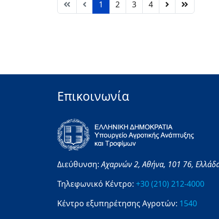
1
2
3
4
Επικοινωνία
Διεύθυνση:
Αχαρνών 2,
Αθήνα,
101 76,
Ελλάδ
Τηλεφωνικό Κέντρο:
+30 (210) 212-4000
Κέντρο εξυπηρέτησης Αγροτών:
1540