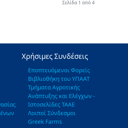
Σελίδα 1 από 4
Χρήσιμες Συνδέσεις
Εποπτευόμενοι Φορείς
Βιβλιοθήκη του ΥΠΑΑΤ
Τμήματα Αγροτικής
Ανάπτυξης και Ελέγχων -
ασίας
Ιστοσελίδες ΤΑΑΕ
μένων
Λοιποί Σύνδεσμοι
Greek Farms