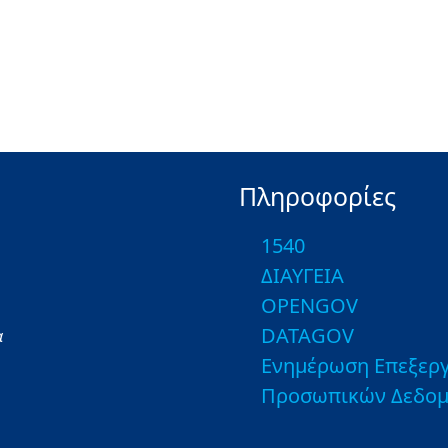
Πληροφορίες
1540
ΔΙΑΥΓΕΙΑ
OPENGOV
DATAGOV
α
Ενημέρωση Επεξεργ
Προσωπικών Δεδο