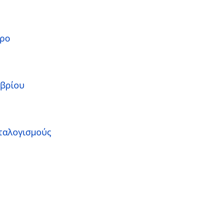
ιρο
ωβρίου
αταλογισμούς