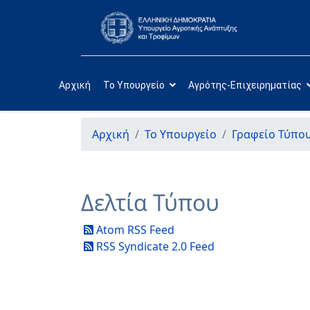
Αρχική
Το Υπουργείο
Αγρότης-Επιχειρηματίας
Αρχική
Το Υπουργείο
Γραφείο Τύπο
Δελτία Τύπου
Atom RSS Feed
RSS Syndicate 2.0 Feed