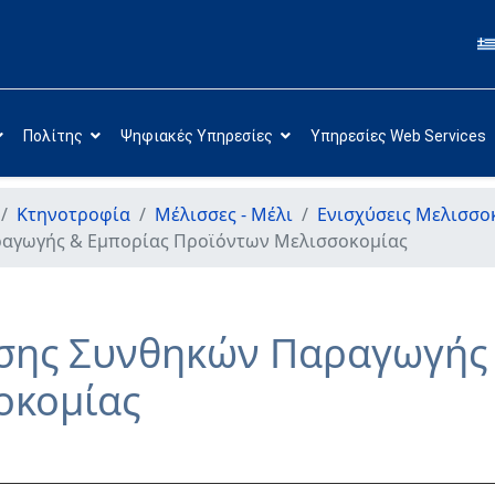
Πολίτης
Ψηφιακές Υπηρεσίες
Υπηρεσίες Web Services
Κτηνοτροφία
Μέλισσες - Μέλι
Ενισχύσεις Μελισσο
αγωγής & Εμπορίας Προϊόντων Μελισσοκομίας
σης Συνθηκών Παραγωγής 
οκομίας