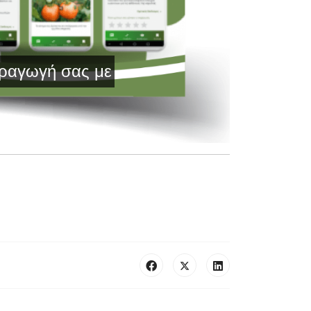
ς με Τεχνολογία Αιχμής και Έγκυρη Ενημ