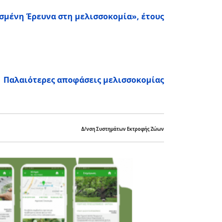
μένη Έρευνα στη μελισσοκομία», έτους
Παλαιότερες αποφάσεις μελισσοκομίας
Δ/νση Συστημάτων Εκτροφής Ζώων