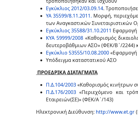
τροποποιήθηκαν και ισχύουν
Εγκύκλιος 2012/03.09.14
. T
ροποποιήσει
ΥΑ 35599/8.11.2011
.
Μορφή, περιεχόμεν
των Αναγκαστικών Συνεταιριστικών 
Εγκύκλιος 35588/31.10.2011
Εφαρμογή 
ΚΥΑ 59999/2008
«Καθορισμός δικαιολ
δευτεροβάθμιων ΑΣΟ» (ΦΕΚ/Β΄/2244) 
Εγκύκλιο 53555/10.08.2000
«Εφαρμογή 
Υπόδειγμα καταστατικού ΑΣΟ
ΠΡΟΕΔΡΙΚΑ ΔΙΑΤΑΓΜΑΤΑ
Π.Δ.104/2003
«Καθορισμός κινήτρων συ
Π.Δ.176/2003
«Περιεχόμενο και τρό
Εταιρειών(ΣΕ)» (ΦΕΚ/Α΄/143)
Ηλεκτρονική Διεύθυνση:
http://www.et.gr
(