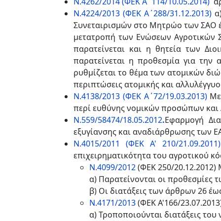
Ν.4262/2014 (ΦΕΚ Α΄114/10.05.2014)
άρ
Ν.4224/2013 (ΦΕΚ Α΄288/31.12.2013)
α)
Συνεταιρισμών στο Μητρώο των ΣΑΟ έω
μετατροπή των Ενώσεων Αγροτικών Συ
παρατείνεται και η θητεία των Διο
παρατείνεται η προθεσμία για την 
ρυθμίζεται το θέμα των ατομικών διώ
περιπτώσεις ατομικής και αλλυλέγγ
Ν.4138/2013 (ΦΕΚ Α΄72/19.03.2013)
Με 
περί ευθύνης νομικών προσώπων και
Ν.559/58474/18.05.2012
.
Εφαρμογή Δια
εξυγίανσης και αναδιάρθρωσης των Ε
Ν.4015/2011 (ΦΕΚ Α' 210/21.09.2011)
επιχειρηματικότητα του αγροτικού κ
Ν.4099/2012
(ΦΕΚ 250/20.12.2012)
α) Παρατείνονται οι προθεσμίες τ
β) Οι διατάξεις των άρθρων 26 έω
Ν.4171/2013
(ΦΕΚ Α'166/23.07.2013
α) Τροποποιούνται διατάξεις του