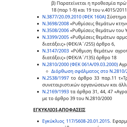
β) Παρατείνεται η προθεσμία πρώ
18 (παρ 1-9) και 19 του ν.4015/20
Ν.3877/20.09.2010 (ΦΕΚ 160Α)
Σύστημα 
Ν.3698/2008
«Ρυθμίσεις θεμάτων κτην
Ν.3508/2006
«Ρυθμίσεις θεμάτων του 
Ν.3399/2005
«Ρυθμίσεις θεμάτων αρμο
διατάξεις» (ΦΕΚ/Α΄/255) άρθρο 6,
Ν.3147/2003
«Ρύθμιση θεμάτων αγροτ
διατάξεις» (ΦΕΚ/Α΄/135) άρθρο 18
Ν.2810/2000 (ΦΕΚ 061Α/09.03.2000)
Αγρ
Διόρθωση σφάλματος στο Ν.2810/2
Ν.2538/1997
το άρθρο 33 παρ.11 τ«Τ
συνεταιριστικών οργανώσεων και άλλες
Ν.2169/1993
τα άρθρα 31, 44, 47 «Αγρο
με το άρθρο 39 του Ν.2810/2000
ΕΓΚΥΚΛΙΟΙ-ΑΠΟΦΑΣΕΙΣ
Εγκύκλιος 117/5608-20.01.2015.
Εφαρμο