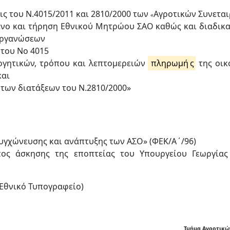
ς του Ν.4015/2011 και 2810/2000 των
Αγροτικών Συνετα
«
ο και τήρηση Εθνικού Μητρώου ΣΑΟ καθώς και διαδικασ
Οργανώσεων
του Νο 4015
ογητικών, τρόπου και λεπτομερειών
πληρωμή
ς
της οικ
και
των διατάξεων του Ν.2810/2000»
γχώνευσης και ανάπτυξης των ΑΣΟ» (ΦΕΚ/Α΄/96)
πος άσκησης της εποπτείας του Υπουργείου Γεωργίας
Εθνικό Τυπογραφείο)
Τμήμα Αγροτικώ