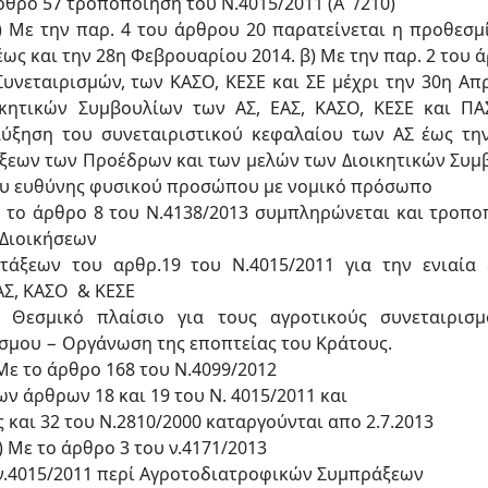
θρο 57 τροποποίηση του Ν.4015/2011 (Α΄/210)
 Με την παρ. 4 του άρθρου 20 παρατείνεται η προθεσμ
ς και την 28η Φεβρουαρίου 2014. β) Με την παρ. 2 του ά
νεταιρισμών, των ΚΑΣΟ, ΚΕΣΕ και ΣΕ μέχρι την 30η Απρ
ικητικών Συμβουλίων των ΑΣ, ΕΑΣ, ΚΑΣΟ, ΚΕΣΕ και ΠΑ
αύξηση του συνεταιριστικού κεφαλαίου των ΑΣ έως τη
ξεων των Προέδρων και των μελών των Διοικητικών Συμβο
υου ευθύνης φυσικού προσώπου με νομικό πρόσωπο
το άρθρο 8 του Ν.4138/2013 συμπληρώνεται και τροποπ
 Διοικήσεων
τάξεων του αρθρ.19 του Ν.4015/2011 για την ενιαία
ΑΣ, ΚΑΣΟ & ΚΕΣΕ
Θεσμικό πλαίσιο για τους αγροτικούς συνεταιρισμο
όσμου − Οργάνωση της εποπτείας του Κράτους.
 Με το άρθρο 168 του Ν.4099/2012
ων άρθρων 18 και 19 του Ν. 4015/2011 και
ς και 32 του Ν.2810/2000 καταργούνται απο 2.7.2013
) Με το άρθρο 3 του ν.4171/2013
 ν.4015/2011 περί Αγροτοδιατροφικών Συμπράξεων