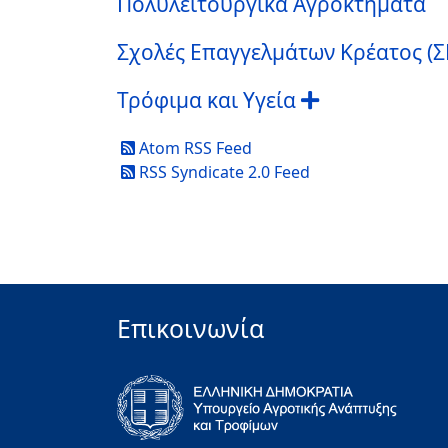
Πολυλειτουργικά Αγροκτήματα
Σχολές Επαγγελμάτων Κρέατος (Σ
Τρόφιμα και Υγεία
Atom RSS Feed
RSS Syndicate 2.0 Feed
Επικοινωνία