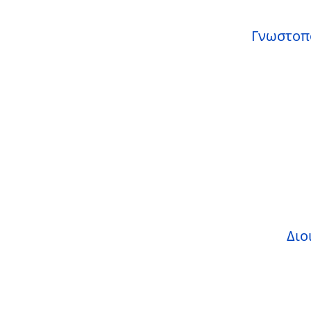
Γνωστοπ
Διο