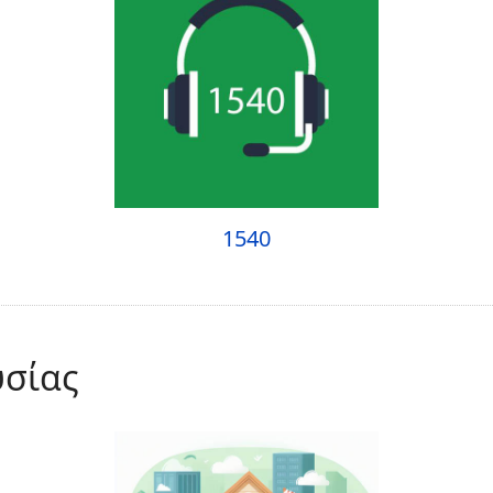
1540
υσίας