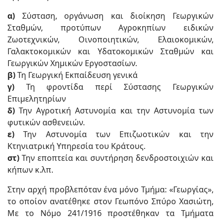
α)
Σύσταση, οργάνωση και διοίκηση Γεωργικών
Σταθμών, προτύπων Αγροκηπίων ειδικών
Ζωοτεχνικών, Οινοποιητικών, Ελαιοκομικών,
Γαλακτοκομικών και Υδατοκομικών Σταθμών και
Γεωργικών Χημικών Εργοστασίων.
β)
Τη Γεωργική Εκπαίδευση γενικά
γ)
Τη φροντίδα περί Σύστασης Γεωργικών
Επιμελητηρίων
δ)
Την Αγροτική Αστυνομία και την Αστυνομία των
φυτικών ασθενειών.
ε)
Την Αστυνομία των Επιζωοτικών και την
Κτηνιατρική Υπηρεσία του Κράτους.
στ)
Την εποπτεία και συντήρηση δενδροστοιχιών και
κήπων κ.λπ.
Στην αρχή προβλεπόταν ένα μόνο Τμήμα: «Γεωργίας»,
το οποίον ανατέθηκε στον Γεωπόνο Σπύρο Χασιώτη,
Με το Νόμο 241/1916 προστέθηκαν τα Τμήματα