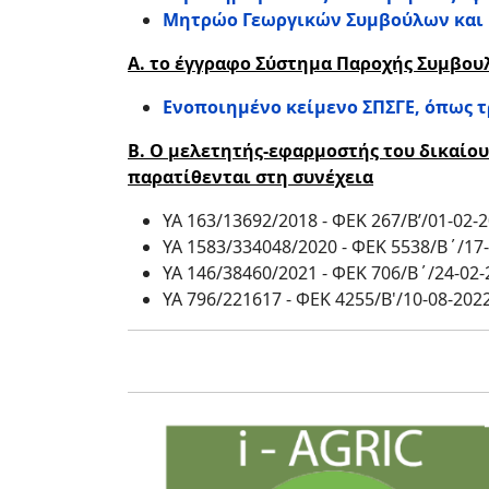
Μητρώο Γεωργικών Συμβούλων και
Α. το έγγραφο Σύστημα Παροχής Συμβου
Ενοποιημένο κείμενο ΣΠΣΓΕ, όπως τ
Β.
Ο μελετητής-εφαρμοστής του δικαίου
παρατίθενται στη συνέχεια
ΥΑ 163/13692/2018 - ΦΕΚ 267/Β’/01-02
ΥΑ 1583/334048/2020 - ΦΕΚ 5538/Β΄/17
ΥΑ 146/38460/2021 - ΦΕΚ 706/Β΄/24-02-
ΥΑ 796/221617 - ΦΕΚ 4255/Β'/10-08-202