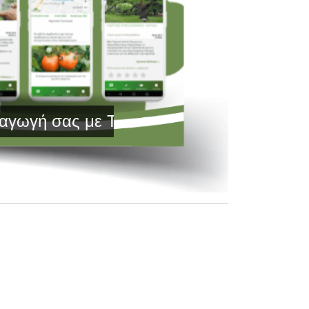
με Τεχνολογία Αιχμής και Έγκυρη Ενημέ