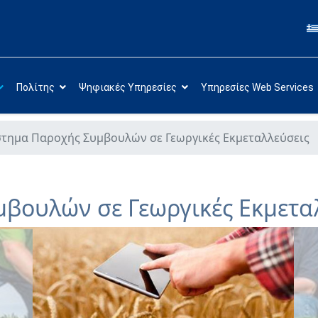
Πολίτης
Ψηφιακές Υπηρεσίες
Υπηρεσίες Web Services
τημα Παροχής Συμβουλών σε Γεωργικές Εκμεταλλεύσεις
βουλών σε Γεωργικές Εκμετα