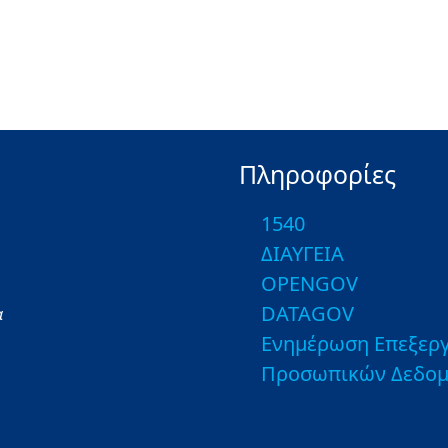
Πληροφορίες
1540
ΔΙΑΥΓΕΙΑ
OPENGOV
DATAGOV
α
Ενημέρωση Επεξεργ
Προσωπικών Δεδο