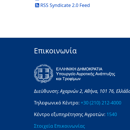
RSS Syndicate 2.0 Feed
Επικοινωνία
Διεύθυνση:
Αχαρνών 2,
Αθήνα,
101 76,
Ελλάδ
Τηλεφωνικό Κέντρο:
+30 (210) 212-4000
Κέντρο εξυπηρέτησης Αγροτών:
1540
Στοιχεία Επικοινωνίας