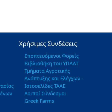
Χρήσιμες Συνδέσεις
Εποπτευόμενοι Φορείς
Βιβλιοθήκη του ΥΠΑΑΤ
Τμήματα Αγροτικής
Ανάπτυξης και Ελέγχων -
ασίας
Ιστοσελίδες ΤΑΑΕ
μένων
Λοιποί Σύνδεσμοι
Greek Farms