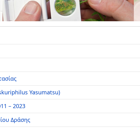
τασίας
kuriphilus Yasumatsu)
11 – 2023
δίου Δράσης