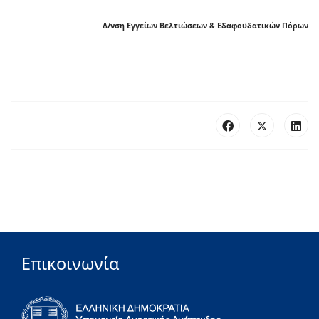
Δ/νση Εγγείων Βελτιώσεων & Εδαφοϋδατικών Πόρων
Επικοινωνία