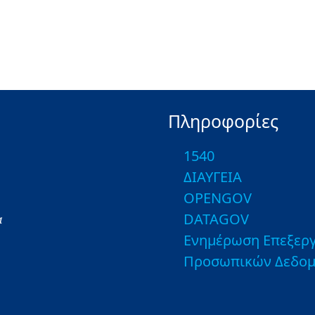
Πληροφορίες
1540
ΔΙΑΥΓΕΙΑ
OPENGOV
DATAGOV
α
Ενημέρωση Επεξεργ
Προσωπικών Δεδο