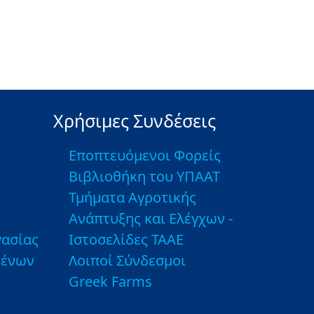
Χρήσιμες Συνδέσεις
Εποπτευόμενοι Φορείς
Βιβλιοθήκη του ΥΠΑΑΤ
Τμήματα Αγροτικής
Ανάπτυξης και Ελέγχων -
ασίας
Ιστοσελίδες ΤΑΑΕ
μένων
Λοιποί Σύνδεσμοι
Greek Farms