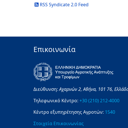
RSS Syndicate 2.0 Feed
Επικοινωνία
Διεύθυνση:
Αχαρνών 2,
Αθήνα,
101 76,
Ελλάδ
Τηλεφωνικό Κέντρο:
+30 (210) 212-4000
Κέντρο εξυπηρέτησης Αγροτών:
1540
Στοιχεία Επικοινωνίας