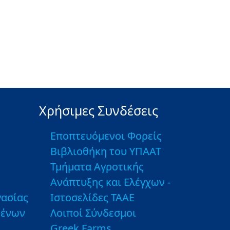
Χρήσιμες Συνδέσεις
Εποπτευόμενοι Φορείς
Βιβλιοθήκη του ΥΠΑΑΤ
Τμήματα Αγροτικής
Ανάπτυξης και Ελέγχων -
ασίας
Ιστοσελίδες ΤΑΑΕ
μένων
Λοιποί Σύνδεσμοι
Greek Farms