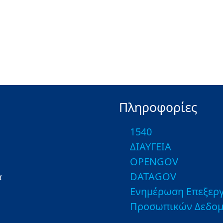
Πληροφορίες
1540
ΔΙΑΥΓΕΙΑ
OPENGOV
DATAGOV
α
Ενημέρωση Επεξεργ
Προσωπικών Δεδο