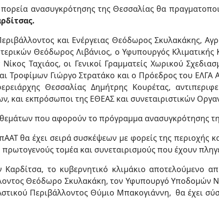
ν πορεία ανασυγκρότησης της Θεσσαλίας θα πραγματοποι
αρδίτσας.
Περιβάλλοντος και Ενέργειας Θεόδωρος Σκυλακάκης, Αγρ
τερικών Θεόδωρος Λιβάνιος, ο Υφυπουργός Κλιματικής Κ
Νίκος Ταχιάος, οι Γενικοί Γραμματείς Χωρικού Σχεδιασ
αι Τροφίμων Γιώργο Στρατάκο και ο Πρόεδρος του ΕΛΓΑ 
ειάρχης Θεσσαλίας Δημήτρης Κουρέτας, αντιπεριφερ
ν, και εκπρόσωποι της ΕΘΕΑΣ και συνεταιριστικών Οργ
ν θεμάτων που αφορούν το πρόγραμμα ανασυγκρότησης τη
πΑΑΤ θα έχει σειρά συσκέψεων με φορείς της περιοχής κ
ου πρωτογενούς τομέα και συνεταιρισμούς που έχουν πληγ
ην Καρδίτσα, το κυβερνητικό κλιμάκιο αποτελούμενο 
λλοντος Θεόδωρο Σκυλακάκη, τον Υφυπουργό Υποδομών Ν
 Αστικού Περιβάλλοντος Θύμιο Μπακογιάννη, θα έχει σύ