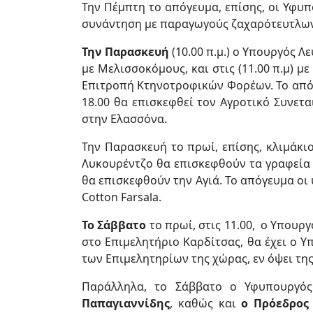
Την Πέμπτη το απόγευμα, επίσης, οι Υφυπ
συνάντηση με παραγωγούς ζαχαρότευτλων
Την Παρασκευή
(10.00 π.μ.) ο Υπουργός Λ
με Μελισσοκόμους, και στις (11.00 π.μ) 
Επιτροπή Κτηνοτροφικών Φορέων. Το απόγε
18.00 θα επισκεφθεί τον Αγροτικό Συνετ
στην Ελασσόνα.
Την Παρασκευή το πρωί, επίσης, κλιμάκ
Λυκουρέντζο θα επισκεφθούν τα γραφεία τ
θα επισκεφθούν την Αγιά. Το απόγευμα οι
Cotton Farsala.
Το Σάββατο
το πρωί, στις 11.00, ο Υπουργ
στο Επιμελητήριο Καρδίτσας, θα έχει ο 
των Επιμελητηρίων της χώρας, εν όψει τη
Παράλληλα, το Σάββατο ο Υφυπουργ
Παπαγιαννίδης
, καθώς και
ο Πρόεδρος