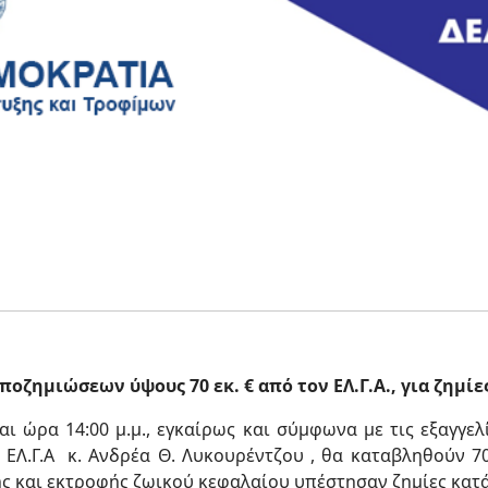
οζημιώσεων ύψους 70 εκ. € από τον ΕΛ.Γ.Α., για ζημίες
ι ώρα 14:00 μ.μ., εγκαίρως και σύμφωνα με τις εξαγγελ
Λ.Γ.Α κ. Ανδρέα Θ. Λυκουρέντζου , θα καταβληθούν 70 
ς και εκτροφής ζωικού κεφαλαίου υπέστησαν ζημίες κατά 