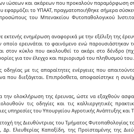
των ιώσεων και ακάρεων που προκαλούν παραμόρφωση στ
 που εφαρμόζει το ΥΠΑΑΤ, πραγματοποιήθηκε σήμερα σύσ
εκπροσώπους του Μπενακείου Φυτοπαθολογικού Ινστιτ
νε εκτενής ενημέρωση αναφορικά με την εξέλιξη της έρε
ον οποίο ερευνάται το φαινόμενο ενώ παρουσιάστηκαν 
αι στον κύκλο που ακολουθεί το ακάρι στο δένδρο (πχ
ορίες για τον έλεγχο και περιορισμό του πληθυσμού του.
 οδηγίας με τις απαραίτητες ενέργειες που απαιτούν
α που διεξάγεται. Επιπρόσθετα, αποφασίστηκε η συνέ
α την ολοκλήρωση της έρευνας, ώστε να εξαχθούν ασφα
κολουθούν τις οδηγίες και τις καλλιεργητικές πρακτ
ιες υπηρεσίες του Υπουργείου Αγροτικής Ανάπτυξης και 
τοχή της Διευθύντριας του Τμήματος Φυτοπαθολογίας του
, Δρ. Ελευθερίας Καπαξίδη, της Προϊσταμένης της Δι