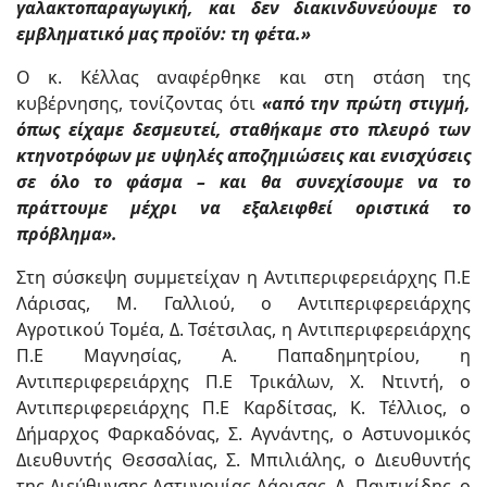
γαλακτοπαραγωγική, και δεν διακινδυνεύουμε το
εμβληματικό μας προϊόν: τη φέτα.»
Ο κ. Κέλλας αναφέρθηκε και στη στάση της
κυβέρνησης, τονίζοντας ότι
«από την πρώτη στιγμή,
όπως είχαμε δεσμευτεί, σταθήκαμε στο πλευρό των
κτηνοτρόφων με υψηλές αποζημιώσεις και ενισχύσεις
σε όλο το φάσμα – και θα συνεχίσουμε να το
πράττουμε μέχρι να εξαλειφθεί οριστικά το
πρόβλημα».
Στη σύσκεψη συμμετείχαν η Αντιπεριφερειάρχης Π.Ε
Λάρισας, Μ. Γαλλιού, ο Αντιπεριφερειάρχης
Αγροτικού Τομέα, Δ. Τσέτσιλας, η Αντιπεριφερειάρχης
Π.Ε Μαγνησίας, Α. Παπαδημητρίου, η
Αντιπεριφερειάρχης Π.Ε Τρικάλων, Χ. Ντιντή, ο
Αντιπεριφερειάρχης Π.Ε Καρδίτσας, Κ. Τέλλιος, ο
Δήμαρχος Φαρκαδόνας, Σ. Αγνάντης, ο Αστυνομικός
Διευθυντής Θεσσαλίας, Σ. Μπιλιάλης, ο Διευθυντής
της Διεύθυνσης Αστυνομίας Λάρισας, Λ. Παντικίδης, ο