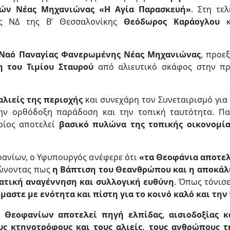
τών Νέας Μηχανιώνας «Η Αγία Παρασκευή»
. Στη τε
ής ΝΔ της Β’ Θεσσαλονίκης
Θεόδωρος
Καράογλου
κ
 Ναό Παναγίας Φανερωμένης Νέας Μηχανιώνας
, προε
η του Τιμίου Σταυρού
από αλιευτικό σκάφος στην πρ
αλιείς της περιοχής
και συνεχάρη τον Συνεταιρισμό για
την ορθόδοξη παράδοση και την τοπική ταυτότητα. Π
οίος αποτελεί
βασικό πυλώνα της τοπικής οικονομία
φανίων, ο Υφυπουργός ανέφερε ότι
«τα Θεοφάνια αποτελ
ιώνοντας πως
η Βάπτιση του Θεανθρώπου και η αποκάλ
ατική αναγέννηση και συλλογική ευθύνη
. Όπως τόνισ
μαστε με ενότητα και πίστη για το κοινό καλό και την
 Θεοφανίων αποτελεί πηγή ελπίδας, αισιοδοξίας κ
υς κτηνοτρόφους και τους αλιείς, τους ανθρώπους τ