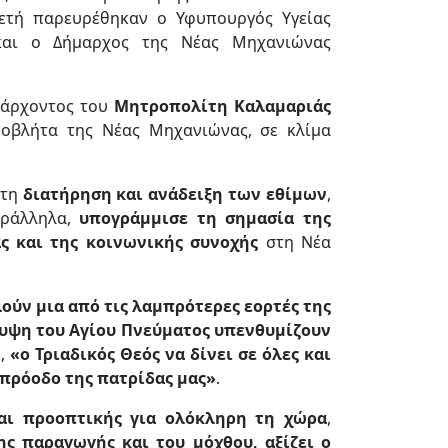
λετή παρευρέθηκαν ο Υφυπουργός Υγείας
αι ο Δήμαρχος της Νέας Μηχανιώνας
ξάρχοντος του
Μητροπολίτη Καλαμαριάς
οβλήτα της Νέας Μηχανιώνας, σε κλίμα
 τη
διατήρηση και ανάδειξη των εθίμων
,
αράλληλα,
υπογράμμισε τη σημασία της
ς και της κοινωνικής συνοχής
στη Νέα
ούν μια από τις λαμπρότερες εορτές της
υψη του Αγίου Πνεύματος υπενθυμίζουν
ε,
«ο Τριαδικός Θεός να δίνει σε όλες και
 πρόοδο της πατρίδας μας»
.
αι προοπτικής για ολόκληρη τη χώρα
,
ης παραγωγής και του μόχθου, αξίζει ο