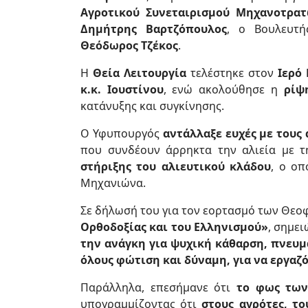
Αγροτικού Συνεταιρισμού Μηχανοτρα
Δημήτρης Βαρτζόπουλος
, ο Βουλευτ
Θεόδωρος Τζέκος
.
Η
Θεία Λειτουργία
τελέστηκε στον
Ιερό
κ.κ. Ιουστίνου
, ενώ ακολούθησε η
ρίψ
κατάνυξης και συγκίνησης.
Ο Υφυπουργός
αντάλλαξε ευχές με τους 
που συνδέουν άρρηκτα την αλιεία με 
στήριξης του αλιευτικού κλάδου
, ο οπ
Μηχανιώνα.
Σε δήλωσή του για τον εορτασμό των Θεο
Ορθοδοξίας και του Ελληνισμού»
, σημε
την ανάγκη για ψυχική κάθαρση, πνευμ
όλους φώτιση και δύναμη, για να εργαζό
Παράλληλα, επεσήμανε ότι
το φως των
υπογραμμίζοντας ότι
στους αγρότες, το