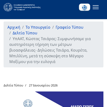
Αρχική
Το Υπουργείο
Γραφείο Τύπου
Δελτία Τύπου
ΥπΑΑΤ, Κώστας Τσιάρας: Συμφωνήσαμε για
αυστηρότερη τήρηση των μέτρων
βιοασφάλειας- Δηλώσεις Τσιάρα, Κουρέτα,
Μπιλλίνη, μετά τη σύσκεψη στο Μέγαρο
Μαξίμου για την ευλογιά
Δελτία Τύπου
27 Ιανουαρίου 2026