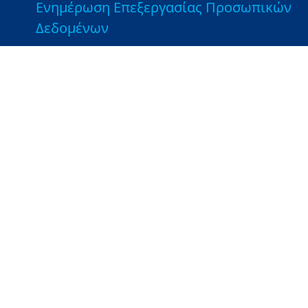
Ενημέρωση Επεξεργασίας Προσωπικών
Δεδομένων
Χρήσιμες Συνδέσεις
Εποπτευόμενοι Φορείς
Βιβλιοθήκη του ΥΠΑΑΤ
Τμήματα Αγροτικής Ανάπτυξης και
Ελέγχων - Ιστοσελίδες ΤΑΑΕ
Λοιποί Σύνδεσμοι
Greek Farms
Copyright © 2026 Υπουργείο Αγροτικής Ανάπτυξης και
Τροφίμων. Με την επιφύλαξη παντός δικαιώματος.