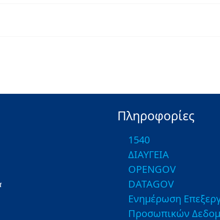
Πληροφορίες
1540
ΔΙΑΥΓΕΙΑ
OPENGOV
DATAGOV
α
Ενημέρωση Επεξεργ
Προσωπικών Δεδο