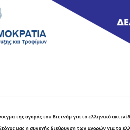
οιγμα της αγοράς του Βιετνάμ για το ελληνικό ακτινί
Στόχος μας η συνεχής διεύρυνση των αγορών για τα ελ