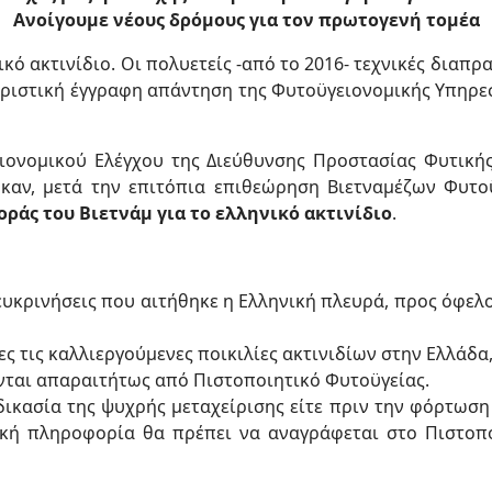
Ανοίγουμε νέους δρόμους για τον πρωτογενή τομέα
νικό ακτινίδιο. Οι πολυετείς -από το 2016- τεχνικές δια
ριστική έγγραφη απάντηση της Φυτοϋγειονομικής Υπηρεσ
ειονομικού Ελέγχου της Διεύθυνσης Προστασίας Φυτικ
ηκαν, μετά την επιτόπια επιθεώρηση Βιετναμέζων Φυτο
οράς του Βιετνάμ για το ελληνικό ακτινίδιο
.
ιευκρινήσεις που αιτήθηκε η Ελληνική πλευρά, προς όφε
ες τις καλλιεργούμενες ποικιλίες ακτινιδίων στην Ελλάδα
νται απαραιτήτως από Πιστοποιητικό Φυτοϋγείας.
ικασία της ψυχρής μεταχείρισης είτε πριν την φόρτωση ε
τική πληροφορία θα πρέπει να αναγράφεται στο Πιστοπ