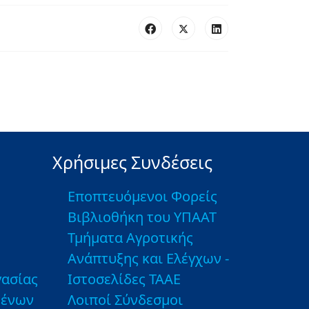
Χρήσιμες Συνδέσεις
Εποπτευόμενοι Φορείς
Βιβλιοθήκη του ΥΠΑΑΤ
Τμήματα Αγροτικής
Ανάπτυξης και Ελέγχων -
ασίας
Ιστοσελίδες ΤΑΑΕ
μένων
Λοιποί Σύνδεσμοι