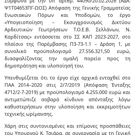
Σύμφωνα με την υπ’ αριθμ. 44090/20.02.2026 (ΑΔΑ:
Ψ1Τ04653ΠΓ-ΩΟΣ) Απόφαση της Γενικής Γραμματείας
Ενωσιακών Πόρων και Υποδομών, το έργο
«Υπογειοποίηση – Εκσυγχρονισμός Δικτύου
Αρδευτικών Γεωτρήσεων Τ.Ο.Ε.Β. Σελλάνων, Ν.
Καρδίτσας» εντάσσεται στο ΣΣ ΚΑΠ 2023-2027, στο
πλαίσιο της Παρέμβασης Π3-73-1.1 – Δράση 1, με
συνολικό προϋπολογισμό 27.556.321,50 ευρώ,
διασφαλίζοντας την ομαλή πορεία προς τη
δημοπράτηση και υλοποίησή του.
Υπενθυμίζεται ότι το έργο είχε αρχικά ενταχθεί στο
ΠΑΑ 2014–2020 στις 2/7/2019 (Απόφαση Ένταξης
4712/2-7-2019) με προϋπολογισμό 4.255.000 ευρώ και
αντιμετώπιζε σοβαρό κίνδυνο απένταξης λόγω
καθυστερήσεων στην υλοποίηση και εκκρεμοτήτων
τεχνικής ωρίμανσης.
Χάρη στις συντονισμένες και επίμονες προσπάθειες
του Υπουργού Κ. Τσιάρα, σε συνεργασία με τη Γενική