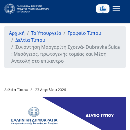
Αρχική
Το Υπουργείο
Γραφείο Τύπου
Δελτία Τύπου
Συνάντηση Μαργαρίτη Σχοινά- Dubravka Šuica
: Μεσόγειος, πρωτογενής τομέας και Μέση
Ανατολή στο επίκεντρο
Δελτία Τύπου
23 Απριλίου 2026