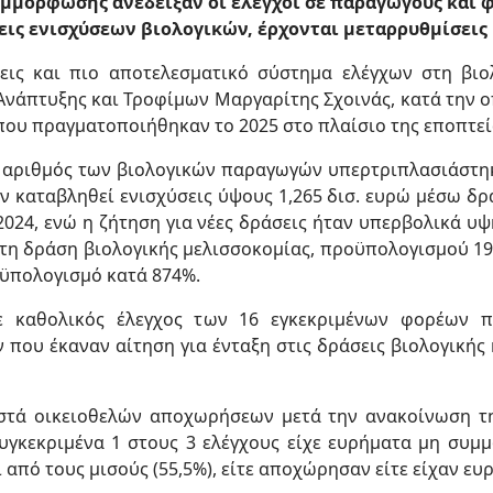
μμόρφωσης ανέδειξαν οι έλεγχοι σε παραγωγούς και 
εις ενισχύσεων βιολογικών, έρχονται μεταρρυθμίσεις
σεις και πιο αποτελεσματικό σύστημα ελέγχων στη βιο
Ανάπτυξης και Τροφίμων Μαργαρίτης Σχοινάς, κατά την ο
που πραγματοποιήθηκαν το 2025 στο πλαίσιο της εποπτεί
 αριθμός των βιολογικών παραγωγών υπερτριπλασιάστηκ
υν καταβληθεί ενισχύσεις ύψους 1,265 δισ. ευρώ μέσω 
024, ενώ η ζήτηση για νέες δράσεις ήταν υπερβολικά υ
ια τη δράση βιολογικής μελισσοκομίας, προϋπολογισμού 1
οϋπολογισμό κατά 874%.
ε καθολικός έλεγχος των 16 εγκεκριμένων φορέων π
που έκαναν αίτηση για ένταξη στις δράσεις βιολογικής
στά οικειοθελών αποχωρήσεων μετά την ανακοίνωση της
γκεκριμένα 1 στους 3 ελέγχους είχε ευρήματα μη συμμ
 από τους μισούς (55,5%), είτε αποχώρησαν είτε είχαν ευ