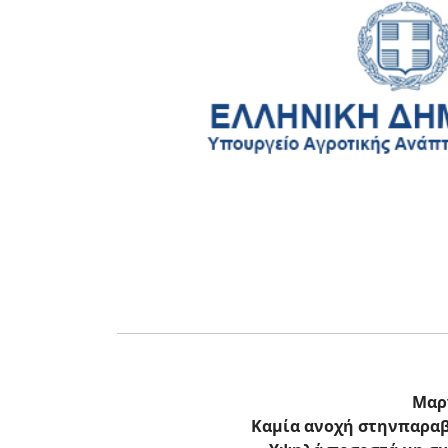
Μαργ
Καμία ανοχή στην
παραβ