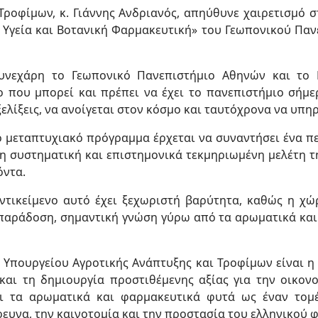
Τροφίμων, κ. Γιάννης Ανδριανός, απηύθυνε χαιρετισμό 
Υγεία και Βοτανική Φαρμακευτική» του Γεωπονικού Πανε
συνεχάρη το Γεωπονικό Πανεπιστήμιο Αθηνών και το P
ο που μπορεί και πρέπει να έχει το πανεπιστήμιο σήμερ
ξελίξεις, να ανοίγεται στον κόσμο και ταυτόχρονα να υπη
 μεταπτυχιακό πρόγραμμα έρχεται να συναντήσει ένα πε
η συστηματική και επιστημονικά τεκμηριωμένη μελέτη τ
όντα.
ντικείμενο αυτό έχει ξεχωριστή βαρύτητα, καθώς η χώ
 παράδοση, σημαντική γνώση γύρω από τα αρωματικά και
υ Υπουργείου Αγροτικής Ανάπτυξης και Τροφίμων είναι 
αι τη δημιουργία προστιθέμενης αξίας για την οικονο
ει τα αρωματικά και φαρμακευτικά φυτά ως έναν τομέ
ρευνα, την καινοτομία και την προστασία του ελληνικού 