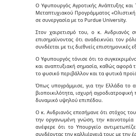
Ο Υφυπουργός Αγροτικής Ανάπτυξης και 
Μεταπτυχιακού Προγράμματος «Ολιστική 
σε συνεργασία με το Purdue University.
Στον χαιρετισμό του, ο κ. Ανδριανός 
επισημαίνοντας ότι αναδεικνύει τον ρόλ
συνδέεται με τις διεθνείς επιστημονικές ε
Ο Υφυπουργός τόνισε ότι το συγκεκριμένο
και αναπτυξιακή σημασία, καθώς αφορά τ
το φυσικό περιβάλλον και τα φυτικά προϊ
Όπως υπογράμμισε, για την Ελλάδα το α
βιοποικιλότητα, ισχυρή αγροδιατροφική
δυναμικό υψηλού επιπέδου.
Ο κ. Ανδριανός επεσήμανε ότι στόχος το
την οργανωμένη γνώση, την καινοτομία κ
ανέφερε ότι το Υπουργείο αντιμετωπίζ
συνδέοντας την καλλιέργειά τους με την έ