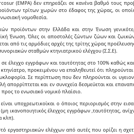
cosur (EMPA) δεν επηρεάζει σε κανένα βαθμό τους προ
οϊόντων τρίτων χωρών στο έδαφος της χώρας, οι οποίο
ενωσιακή νομοθεσία.
κών προϊόντων στην Ελλάδα και στην Ένωση γενικότε
αϊκή Ένωση. Όλες οι αποστολές ζώντων ζώων και ζωικώ
εται από τις αρμόδιες αρχές της τρίτης χώρας προέλευση
συνοριακών σταθμών κτηνιατρικού ελέγχου (Σ.Σ.Ε).
αι σε έλεγχο εγγράφων και ταυτότητας στο 100% καθώς κ
 κτηνίατρο, προκειμένου να επαληθευτεί ότι πληρούνται 
κυκλοφορία. Σε περίπτωση που δεν πληρούνται οι υγειον
λή απορρίπτεται και εν συνεχεία δεσμεύεται και επαναπ
προς το ενωσιακό νομικό πλαίσιο.
ι είναι υποχρεωτικοίκαι ο όποιος περιορισμός στην εισ
(μη ικανοποιητικός έλεγχος εγγράφων ,ταυτότητας, ανίχ
 κλπ).
τό εργαστηριακών ελέγχων από αυτές που ορίζει η σχε