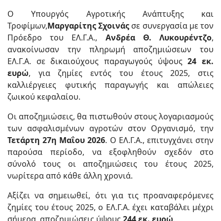
Ο Υπουργός Αγροτικής Ανάπτυξης και
Τροφίμων,
Μαργαρίτης Σχοινάς
σε συνεργασία με τον
Πρόεδρο του ΕΛ.Γ.Α.,
Ανδρέα Θ. Λυκουρέντζο
,
ανακοίνωσαν την πληρωμή αποζημιώσεων του
ΕΛ.Γ.Α. σε δικαιούχους παραγωγούς ύψους
24 εκ.
ευρώ
, για ζημίες εντός του έτους 2025, στις
καλλιέργειες φυτικής παραγωγής και απώλειες
ζωικού κεφαλαίου.
Οι αποζημιώσεις, θα πιστωθούν στους λογαριασμούς
των ασφαλισμένων αγροτών στον Οργανισμό, την
Τετάρτη 27η Μαΐου 2026
. Ο ΕΛ.Γ.Α., επιτυγχάνει στην
παρούσα περίοδο, να εξοφληθούν σχεδόν στο
σύνολό τους οι αποζημιώσεις του έτους 2025,
νωρίτερα από κάθε άλλη χρονιά.
Αξίζει να σημειωθεί, ότι για τις προαναφερόμενες
ζημίες του έτους 2025, ο ΕΛ.Γ.Α. έχει καταβάλει μέχρι
σήμερα, αποζημιώσεις ύψους
244 εκ. ευρώ
.