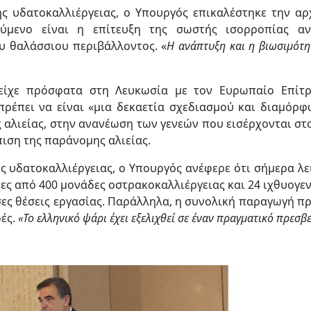
ς υδατοκαλλιέργειας, ο Υπουργός επικαλέστηκε την αρ
ούμενο είναι η επίτευξη της σωστής ισορροπίας αν
υ θαλάσσιου περιβάλλοντος. «
Η ανάπτυξη και η βιωσιμότητ
ίχε πρόσφατα στη Λευκωσία με τον Ευρωπαίο Επίτρ
πρέπει να είναι «μια δεκαετία σχεδιασμού και διαμόρφ
 αλιείας, στην ανανέωση των γενεών που εισέρχονται στ
πιση της παράνομης αλιείας.
ής υδατοκαλλιέργειας, ο Υπουργός ανέφερε ότι σήμερα λ
ες από 400 μονάδες οστρακοκαλλιέργειας και 24 ιχθυογεν
σες θέσεις εργασίας. Παράλληλα, η συνολική παραγωγή προ
ρές.
«Το ελληνικό ψάρι έχει εξελιχθεί σε έναν πραγματικό πρεσβ