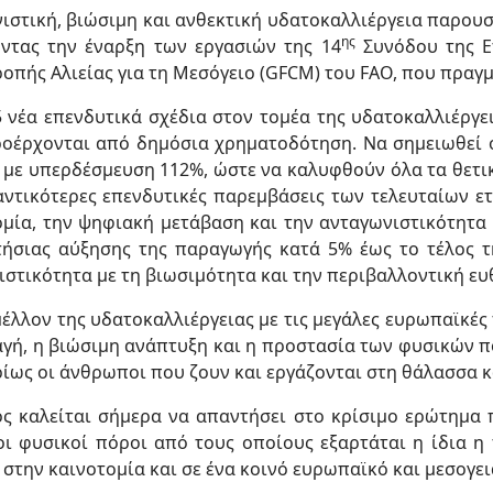
νιστική, βιώσιμη και ανθεκτική υδατοκαλλιέργεια παρου
ης
ντας την έναρξη των εργασιών της 14
Συνόδου της Ε
ροπής Αλιείας για τη Μεσόγειο (GFCM) του FAO, που πραγ
5 νέα επενδυτικά σχέδια στον τομέα της υδατοκαλλιέργε
ροέρχονται από δημόσια χρηματοδότηση. Να σημειωθεί ό
, με υπερδέσμευση 112%, ώστε να καλυφθούν όλα τα θετι
αντικότερες επενδυτικές παρεμβάσεις των τελευταίων ε
μία, την ψηφιακή μετάβαση και την ανταγωνιστικότητα τ
τήσιας αύξησης της παραγωγής κατά 5% έως το τέλος τ
στικότητα με τη βιωσιμότητα και την περιβαλλοντική ευ
 μέλλον της υδατοκαλλιέργειας με τις μεγάλες ευρωπαϊκές
αγή, η βιώσιμη ανάπτυξη και η προστασία των φυσικών πό
υρίως οι άνθρωποι που ζουν και εργάζονται στη θάλασσα κ
ος καλείται σήμερα να απαντήσει στο κρίσιμο ερώτημα 
οι φυσικοί πόροι από τους οποίους εξαρτάται η ίδια η
 στην καινοτομία και σε ένα κοινό ευρωπαϊκό και μεσογε