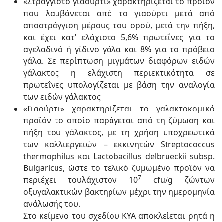
«Στραγγιστό γιαούρτι» χαρακτηρίζεται το προϊόν
που λαμβάνεται από το γιαούρτι μετά από
αποστράγγιση μέρους του ορού, μετά την πήξη,
και έχει κατ’ ελάχιστο 5,6% πρωτεΐνες για το
αγελαδινό ή γίδινο γάλα και 8% για το πρόβειο
γάλα. Σε περίπτωση μιγμάτων διαφόρων ειδών
γάλακτος η ελάχιστη περιεκτικότητα σε
πρωτεΐνες υπολογίζεται με βάση την αναλογία
των ειδών γάλακτος
«Γιαούρτι» χαρακτηρίζεται το γαλακτοκομικό
προϊόν το οποίο παράγεται από τη ζύμωση και
πήξη του γάλακτος, με τη χρήση υποχρεωτικά
των καλλιεργειών – εκκινητών Streptococcus
thermophilus και Lactobacillus delbrueckii subsp.
Bulgaricus, ώστε το τελικό ζυμωμένο προϊόν να
7
περιέχει τουλάχιστον
10
cfu/g
ζώντων
οξυγαλακτικών βακτηρίων μέχρι την ημερομηνία
ανάλωσής του.
Στο κείμενο του σχεδίου ΚΥΑ αποκλείεται ρητά η