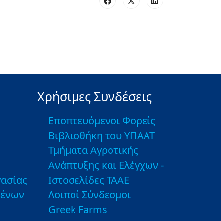
Χρήσιμες Συνδέσεις
Εποπτευόμενοι Φορείς
Βιβλιοθήκη του ΥΠΑΑΤ
Τμήματα Αγροτικής
Ανάπτυξης και Ελέγχων -
ασίας
Ιστοσελίδες ΤΑΑΕ
μένων
Λοιποί Σύνδεσμοι
Greek Farms