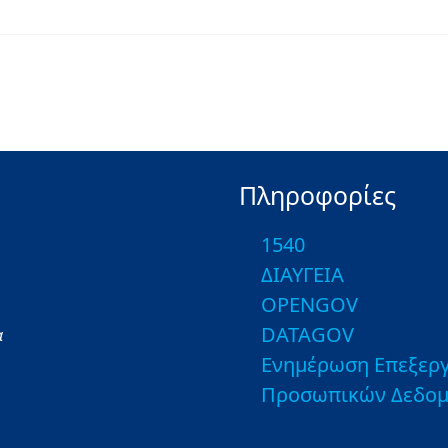
Πληροφορίες
1540
ΔΙΑΥΓΕΙΑ
OPENGOV
DATAGOV
α
Ενημέρωση Επεξεργ
Προσωπικών Δεδο