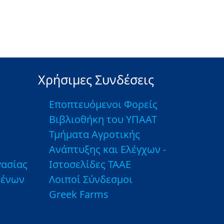
Χρήσιμες Συνδέσεις
Εποπτευόμενοι Φορείς
Βιβλιοθήκη του ΥΠΑΑΤ
Τμήματα Αγροτικής
Ανάπτυξης και Ελέγχων -
ασίας
Ιστοσελίδες ΤΑΑΕ
μένων
Λοιποί Σύνδεσμοι
Greek Farms