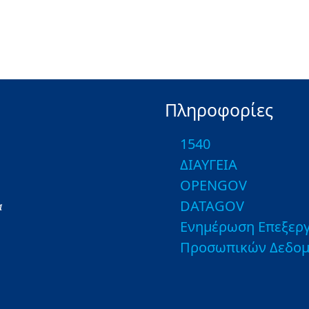
Πληροφορίες
1540
ΔΙΑΥΓΕΙΑ
OPENGOV
DATAGOV
α
Ενημέρωση Επεξεργ
Προσωπικών Δεδο