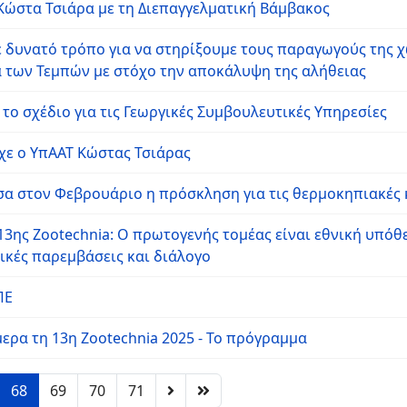
 Κώστα Τσιάρα με τη Διεπαγγελματική Βάμβακος
ε δυνατό τρόπο για να στηρίξουμε τους παραγωγούς της 
 των Τεμπών με στόχο την αποκάλυψη της αλήθειας
το σχέδιο για τις Γεωργικές Συμβουλευτικές Υπηρεσίες
ίχε ο YπΑΑΤ Κώστας Τσιάρας
σα στον Φεβρουάριο η πρόσκληση για τις θερμοκηπιακές 
13ης Zootechnia: Ο πρωτογενής τομέας είναι εθνική υπόθε
ικές παρεμβάσεις και διάλογο
ΠΕ
μερα τη 13η Zootechnia 2025 - Το πρόγραμμα
68
69
70
71