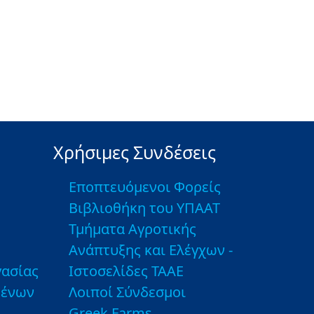
Χρήσιμες Συνδέσεις
Εποπτευόμενοι Φορείς
Βιβλιοθήκη του ΥΠΑΑΤ
Τμήματα Αγροτικής
Ανάπτυξης και Ελέγχων -
ασίας
Ιστοσελίδες ΤΑΑΕ
μένων
Λοιποί Σύνδεσμοι
Greek Farms