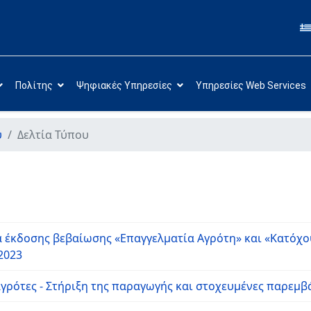
Πολίτης
Ψηφιακές Υπηρεσίες
Υπηρεσίες Web Services
υ
Δελτία Τύπου
 έκδοσης βεβαίωσης «Επαγγελματία Αγρότη» και «Κατόχο
2023
γρότες - Στήριξη της παραγωγής και στοχευμένες παρεμβ