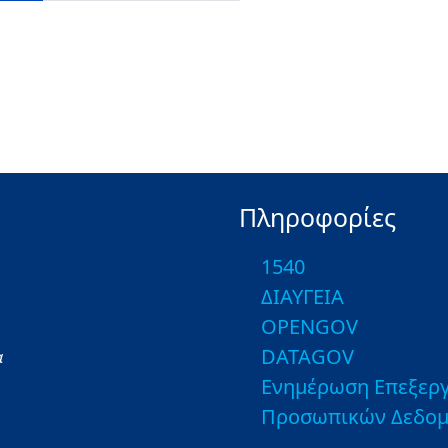
Πληροφορίες
1540
ΔΙΑΥΓΕΙΑ
OPENGOV
DATAGOV
α
Ενημέρωση Επεξεργ
Προσωπικών Δεδο