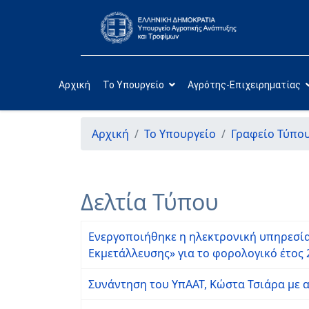
Αρχική
Το Υπουργείο
Αγρότης-Επιχειρηματίας
Αρχική
Το Υπουργείο
Γραφείο Τύπο
Δελτία Τύπου
Ενεργοποιήθηκε η ηλεκτρονική υπηρεσία
Εκμετάλλευσης» για το φορολογικό έτος 
Συνάντηση του ΥπΑΑΤ, Κώστα Τσιάρα με α