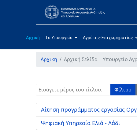
Αρχική
Το Υπουργείο
Αγρότης-Επιχειρηματίας
Αρχική
Αρχική Σελίδα | Υπουργείο Αγ
Εισάγετε μέρος του τίτλου.
Φίλτρο
Αίτηση προγράμματος εργασίας Ορ
Ψηφιακή Υπηρεσία Ελιά - Λάδι