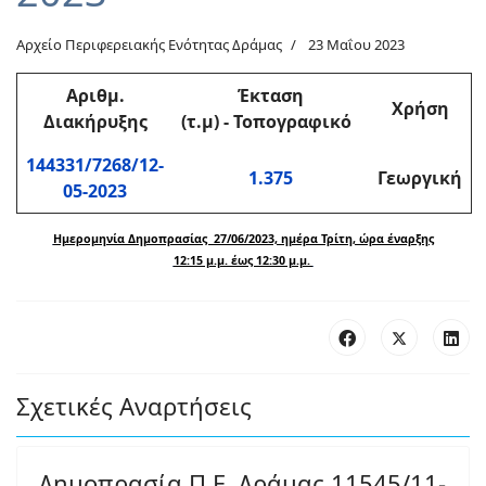
Αρχείο Περιφερειακής Ενότητας Δράμας
23 Μαΐου 2023
Αριθμ
.
Έκταση
Χρήση
Διακήρυξης
(τ.μ)
-
Τοπογραφικό
144331/7268/12-
1.375
Γεωργική
05-2023
Ημερομηνία Δημοπρασίας 27/06/2023, ημέρα Τρίτη, ώρα έναρξης
12:15 μ.μ. έως 12:30 μ.μ.
Σχετικές Αναρτήσεις
Δημοπρασία Π.Ε. Δράμας 11545/11-