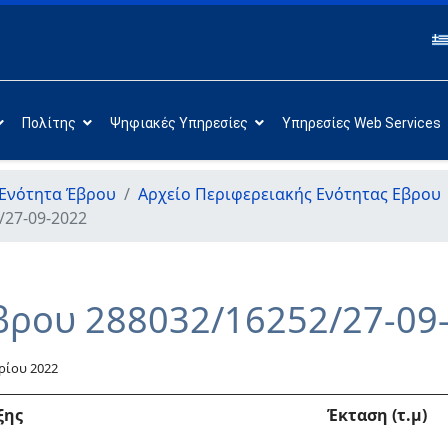
Πολίτης
Ψηφιακές Υπηρεσίες
Υπηρεσίες Web Services
 Ενότητα Έβρου
Αρχείο Περιφερειακής Ενότητας Εβρου
/27-09-2022
βρου 288032/16252/27-09
ρίου 2022
ξης
Έκταση (τ.μ)