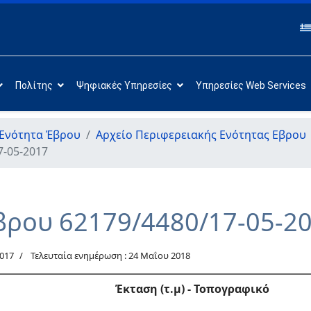
Πολίτης
Ψηφιακές Υπηρεσίες
Υπηρεσίες Web Services
 Ενότητα Έβρου
Αρχείο Περιφερειακής Ενότητας Εβρου
7-05-2017
βρου 62179/4480/17-05-2
017
Τελευταία ενημέρωση : 24 Μαΐου 2018
Έκταση (τ.μ) - Τοπογραφικό