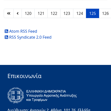
120
121
122
123
124
125
126
Atom RSS Feed
RSS Syndicate 2.0 Feed
Επικοινωνία
Διεύθυνση:
Αχαρνών 2,
Αθήνα,
101 76,
Ελλάδα