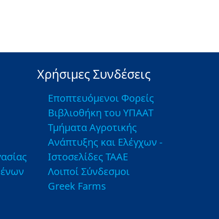
Χρήσιμες Συνδέσεις
Εποπτευόμενοι Φορείς
Βιβλιοθήκη του ΥΠΑΑΤ
Τμήματα Αγροτικής
Ανάπτυξης και Ελέγχων -
ασίας
Ιστοσελίδες ΤΑΑΕ
μένων
Λοιποί Σύνδεσμοι
Greek Farms