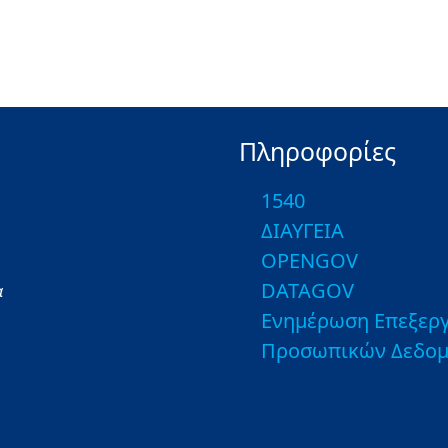
Πληροφορίες
1540
ΔΙΑΥΓΕΙΑ
OPENGOV
DATAGOV
α
Ενημέρωση Επεξεργ
Προσωπικών Δεδο