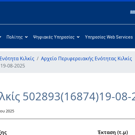
Πολίτης
Ψηφιακές Υπηρεσίες
Υπηρεσίες Web Services
Ενότητα Κιλκίς
Αρχείο Περιφερειακής Ενότητας Κιλκίς
)19-08-2025
ιλκίς 502893(16874)19-08-
ου 2025
ξης
Έκταση (τ.μ)