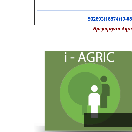
502893(16874)19-08
Ημερομηνία Δημοπ