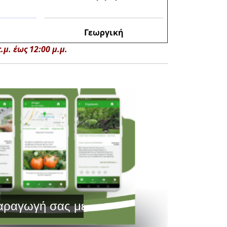
Γεωργική
μ. έως 12:00 μ.μ.
γή σας με Τεχνολογία Αιχμής και Έγκυρη