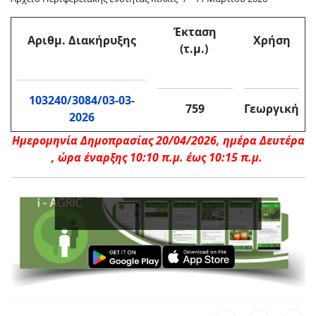
Έκταση
Αριθμ. Διακήρυξη
ς
Χρήση
(τ.μ.)
103240/3084/03-03-
759
Γεωργική
2026
Ημερομηνία Δημοπρασίας 20/04/2026, ημέρα Δευτέρα
,
ώρα έναρξης 10:10 π.μ. έως 10:15 π.μ.
Εν