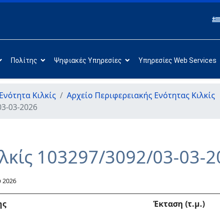
Πολίτης
Ψηφιακές Υπηρεσίες
Υπηρεσίες Web Services
Ενότητα Κιλκίς
Αρχείο Περιφερειακής Ενότητας Κιλκίς
03-03-2026
ιλκίς 103297/3092/03-03-2
 2026
η
ς
Έκταση (τ.μ.)