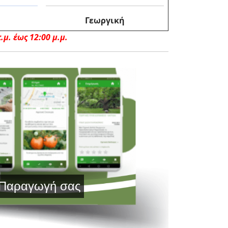
Γεωργική
μ. έως 12:00 μ.μ.
γωγή σας με Τεχνολογία Αιχμής και Έγκυ