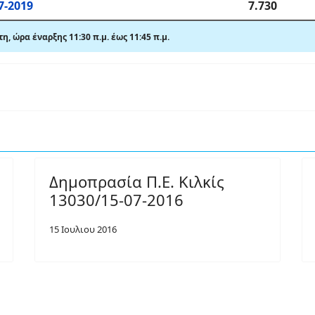
7-2019
7.730
τη,
ώρα έναρξης 11:30 π
.
μ. έως 11:45 π
.
μ.
Δημοπρασία Π.Ε. Κιλκίς
13030/15-07-2016
15 Ιουλιου 2016