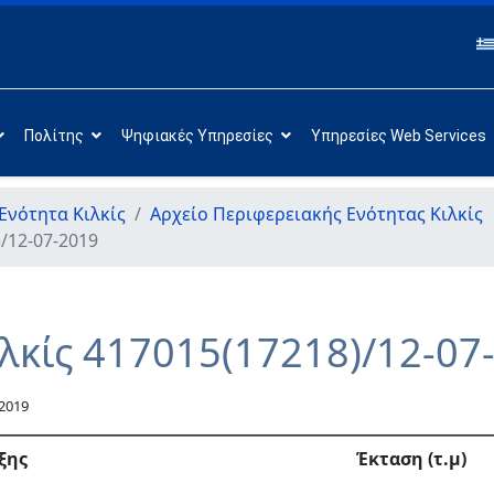
Πολίτης
Ψηφιακές Υπηρεσίες
Υπηρεσίες Web Services
Ενότητα Κιλκίς
Αρχείο Περιφερειακής Ενότητας Κιλκίς
/12-07-2019
λκίς 417015(17218)/12-07
 2019
ξης
Έκταση (τ.μ)