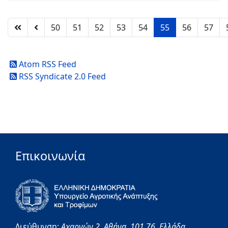
50
51
52
53
54
55
56
57
Atom RSS Feed
RSS Syndicate 2.0 Feed
Επικοινωνία
Διεύθυνση:
Αχαρνών 2,
Αθήνα,
101 76,
Ελλάδα