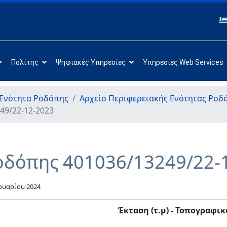
Πολίτης
Ψηφιακές Υπηρεσίες
Υπηρεσίες Web Services
 Ενότητα Ροδόπης
Αρχείο Περιφερειακής Ενότητας Ροδ
49/22-12-2023
οδόπης 401036/13249/22-
ουαρίου 2024
Έκταση (τ.μ)
-
Τοπογραφικ