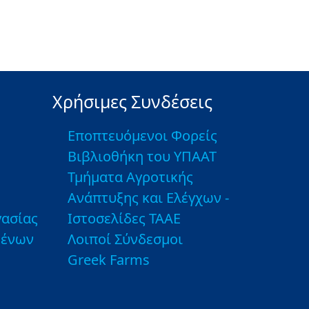
Χρήσιμες Συνδέσεις
Εποπτευόμενοι Φορείς
Βιβλιοθήκη του ΥΠΑΑΤ
Τμήματα Αγροτικής
Ανάπτυξης και Ελέγχων -
ασίας
Ιστοσελίδες ΤΑΑΕ
μένων
Λοιποί Σύνδεσμοι
Greek Farms