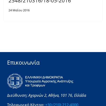
2548/210316/18-05-2016
24 Μαΐου 2016
Επικοινωνία
Διεύθυνση:
Αχαρνών 2,
Αθήνα,
101 76,
Ελλάδα
Τηλεφωνικό Κέντρο:
+30 (210) 212-4000