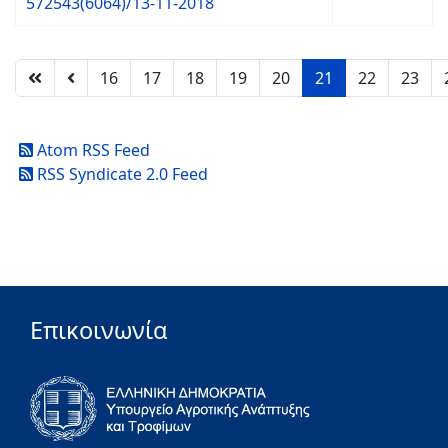
572543(6064)/13-11-2018
16
17
18
19
20
21
22
23
Atom RSS Feed
RSS Syndicate 2.0 Feed
Επικοινωνία