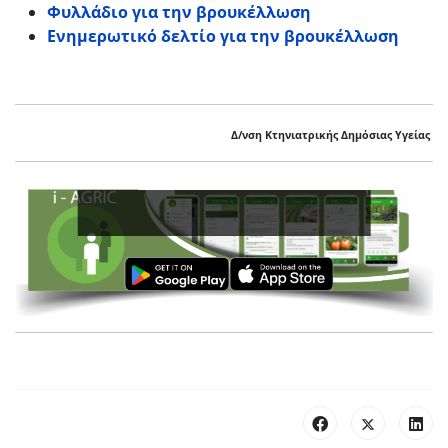
Φυλλάδιο για την βρουκέλλωση
Ενημερωτικό δελτίο για την βρουκέλλωση
Δ/νση Κτηνιατρικής Δημόσιας Υγείας
Ε